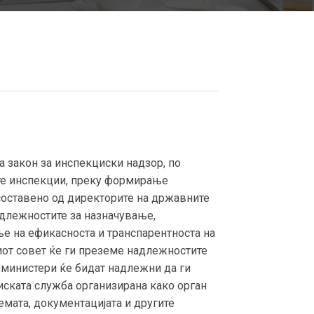
закон за инспекциски надзор, по
ите инспекции, преку формирање
составено од директорите на државните
адлежностите за назначување,
ње на ефикасноста и транспарентноста на
иот совет ќе ги преземе надлежностите
е министери ќе бидат надлежни да ги
ската служба организирана како орган
емата, документацијата и другите