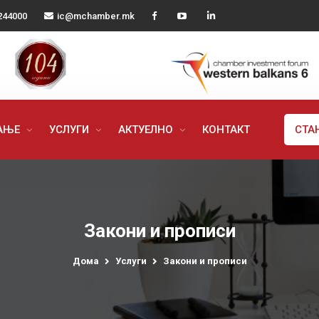
244000
ic@mchamber.mk
РАЊЕ
УСЛУГИ
АКТУЕЛНО
КОНТАКТ
СТА
Закони и прописи
Дома
Услуги
Закони и прописи