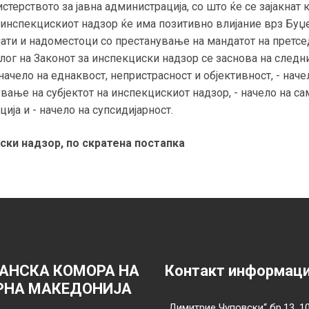
стерството за јавна администрација, со што ќе се зајакнат 
инспекцискиот надзор ќе има позитивно влијание врз Буџ
ти и надоместоци со престанување на мандатот на претсе
лог на Законот за инспекциски надзор се заснова на следни
 начело на еднаквост, непристрасност и објективност, - наче
вање на субјектот на инспекцискиот надзор, - начело на само
ија и - начело на супсидијарност.
ски надзор, по скратена постапка
АНСКА КОМОРА НА
Контакт информац
РНА МАКЕДОНИЈА
„Димитрие Чуповски“ бр.13, 1