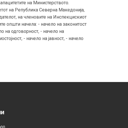
капацитетите на Министерството.
етот на Република Северна Македонија,
дателот, на членовите на Инспекцискиот
те општи начела: - начело на законитост
ло на одговорност, - начело на
стојност, - начело на јавност, - начело
ии
000