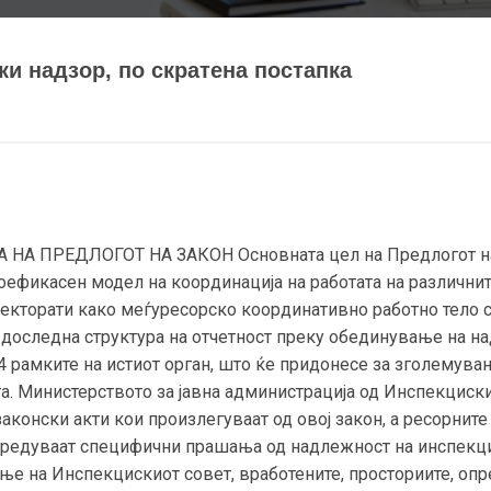
ки надзор, по скратена постапка
НА ПРЕДЛОГОТ НА ЗАКОН Основната цел на Предлогот на 
поефикасен модел на координација на работата на различн
екторати како меѓуресорско координативно работно тело 
 и доследна структура на отчетност преку обединување на н
 рамките на истиот орган, што ќе придонесе за зголемува
а. Министерството за јавна администрација од Инспекциск
аконски акти кои произлегуваат од овој закон, а ресорнит
 уредуваат специфични прашања од надлежност на инспекци
ње на Инспекцискиот совет, вработените, просториите, опр