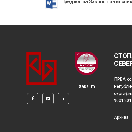
Предлог на Законот за инспе
СТОП
СЕВЕ
ПРВА ко
#abs1m
Републи
сертифи
9001:201
Архива