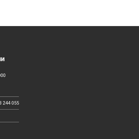
ии
000
3 244 055