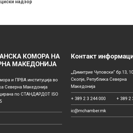
кциски надзор
АНСКА КОМОРА НА
Контакт информац
РНА МАКЕДОНИЈА
„Димитрие Чуповски“ бр.13, 1
Скопје, Република Северна
мора и ПРВА институција во
Македонија
ка Северна Македонија
цирана по СТАНДАРДОТ ISO
+ 389 2 3 244 000
+ 389 2 
5
ic@mchamber.mk