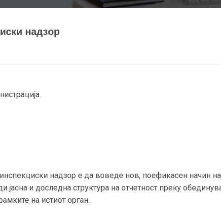
циски надзор
нистрација.
 инспекциски надзор е да воведе нов, поефикасен начин на
ди јасна и доследна структура на отчетност преку обедину
рамките на истиот орган.