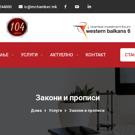
244000
ic@mchamber.mk
РАЊЕ
УСЛУГИ
АКТУЕЛНО
КОНТАКТ
СТА
Закони и прописи
Дома
Услуги
Закони и прописи