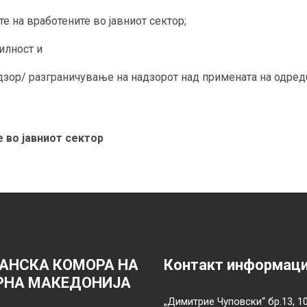
 на вработените во јавниот сектор;
илност и
р/ разграничување на надзорот над примената на одредби
 во јавниот сектор
АНСКА КОМОРА НА
Контакт информац
РНА МАКЕДОНИЈА
„Димитрие Чуповски“ бр.13, 1