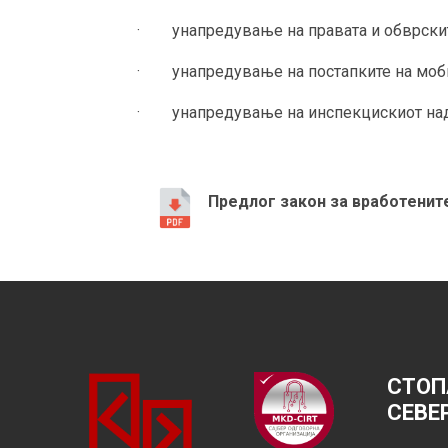
· унапредување на правата и обврските
· унапредување на постапките на моб
· унапредување на инспекцискиот надзо
Предлог закон за вработените
СТОП
СЕВЕ