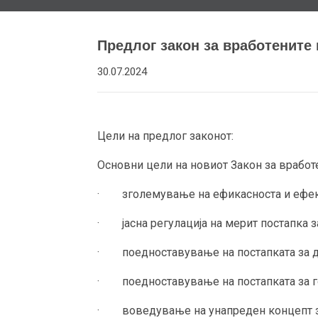
Предлог закон за вработените 
30.07.2024
Цели на предлог законот:
Основни цели на новиот Закон за вработе
· зголемување на ефикасноста и ефекти
· јасна регулација на мерит постапка з
· поедноставување на постапката за дон
· поедноставување на постапката за г
· воведување на унапреден концепт за