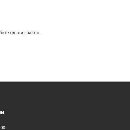
те од овој закон.
ии
000