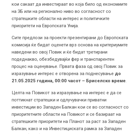
кои сакаат да инвестираат во која било од економиите
на ЗБ или на регионално ниво во согласност со
стратешките области на интерес и политичките
приоритети на Европската Унија.
Сите предлози за проекти презентирани до Европската
комисија ќе бидат оценети врз основа на критериумите
наведени во овој Повик и ќе бидат третирани
подеднакво, обезбедувајќи фер и транспарентен
процес на оценување. Првата фаза од овој Повик за
изразување интерес е отворена за поднесување
до
21.05.2025 година, 00:00 часот – Бриселско време
.
Целта на Повикот за изразување на интерес е да се
поттикнат стратешки и одлучувачки приватни
инвестиции во Западен Балкан кои се во согласност со
приоритетните области на Повикот и се базираат на
стратешките приоритети на Планот за раст за Западен
Балкан, како и на Инвестициската рамка за Западен