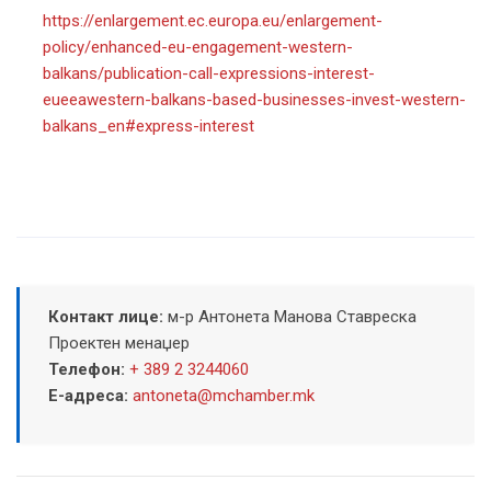
https://enlargement.ec.europa.eu/enlargement-
policy/enhanced-eu-engagement-western-
balkans/publication-call-expressions-interest-
eueeawestern-balkans-based-businesses-invest-western-
balkans_en#express-interest
Контакт лице:
м-р Антонета Манова Ставреска
Проектен менаџер
Телефон:
+ 389 2 3244060
Е-адреса:
antoneta@mchamber.mk