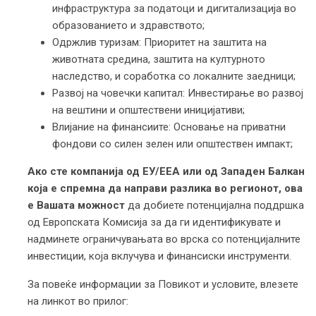
инфраструктура за податоци и дигитализација во
образованието и здравството;
Одржлив туризам: Приоритет на заштита на
животната средина, заштита на културното
наследство, и соработка со локалните заедници;
Развој на човечки капитал: Инвестирање во развој
на вештини и општествени иницијативи;
Влијание на финансиите: Основање на приватни
фондови со силен зелен или општествен импакт;
Ако сте компанија
од ЕУ/ЕЕА или од Западен Балкан
кој
а
е спремн
а
да направи разлика во регионот
, о
ва
е Вашата
можност
да добиете потенцијална поддршка
од Европската Комисија за да ги идентификувате и
надминете ограничувањата во врска со потенцијалните
инвестиции, која вклучува и финансиски инструменти.
За повеќе информации за Повикот и условите, влезете
на линкот во прилог: