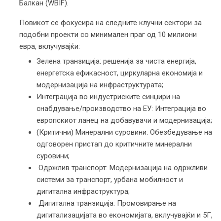
Балкан (WBIF).
Повикот се фокусира на следните клучни сектори за
подобни проекти со минимален праг од 10 милиони
евра, вклучувајќи:
Зелена транзиција: решенија за чиста енергија,
енергетска ефикасност, циркуларна економија и
модернизација на инфраструктурата;
Интеграција во индустриските синџири на
снабдување/производство на ЕУ: Интеграција во
европскиот ланец на добавувачи и модернизација;
(Критични) Минерални суровини: Обезбедување на
одговорен пристап до критичните минерални
суровини;
Одржлив транспорт: Модернизација на одржливи
системи за транспорт, урбана мобилност и
дигитална инфраструктура;
Дигитална транзиција: Промовирање на
дигитализацијата во економијата, вклучувајќи и 5Г,