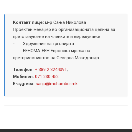
Контакт лице:
м-р Сања Николова
Проектен менаџер во организационата целина за
претставување на членките и вмрежување
- Здружение на трговијата
- ЕЕНОМА-EEН Европска мрежа на
претприемништво на Северна Македонија
Телефон:
+ 389 2 3244091
,
Мобилен:
071 230 452
Е-адреса:
sanja@mchamber.mk