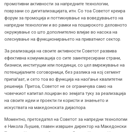
промотивни активности за напредните технологии,
поврзани со дигитализацијата, итн. Со тоа Советот креира
форум за промоција и поттикнување на воведувањето на
напредни технологии и во рамки на поширокото деловното
окружување со што дополнително влијае во насока на
олеснување на функционирањето на приватниот сектор.
За реализација на своите активности Советот развива
ефективна комуникација со сите заинтересирани страни,
бизниси, институции или поединци, со цел вмрежување на
потенцијалните соговорници, без разлика на кој сегмент
припаѓаат, и сето тоа во функција на наоѓање квалитетни
решенија. Притоа, Советот не се ограничува само на
човечкиот капитал лоциран во земјата туку за реализација
на своите идеи и проекти ги користи и знаењето и
искуствата на македонската дијаспора.
Моментно, претседател на Советот за напредни технологии
е Никола Љушев, главен извршен директор на Македонски