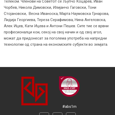
Телеком. Членови на Советот се Љупчо Коцарев, Иван
Чорбев, Никола Димовски, Илијанчо Гаговски, Тони
Стојановски, Весна Иваноска, Марта Наумовска Грнарова,
Лидија Георгиева, Тереза Серафимова, Нина Ангеловска,
Алек Ицев, Кати Ицева и Антони Пешев. Сите тие се врвни
професионалци кои, секој на свој начин и од свој агол,
можат да придонесат за поголема употреба на напредни
технологии од страна на економските субјекти во земјата.
#abs1m