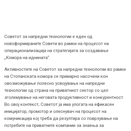
Советот за напредни технологии е еден од
новоформираните Совети во рамки на процесот на
операционализација на стратегијата за создавање
„Комора на иднината“.
Активностите на Советот за напредни технологии во рамки
на Стопанската комора се примарно насочени кон
овозможување полесно усвојување на напредни
технологии од страна на приватниот сектор со цел
зголемување на неговата продуктивност и конкурентност.
Во овој контекст, Советот ја има улогата на ефикасен
иницијатор, промотор и олеснувач на процесот на
комуникација кој треба да резултира со поврзување на
потребите на приватните компании за знаења за