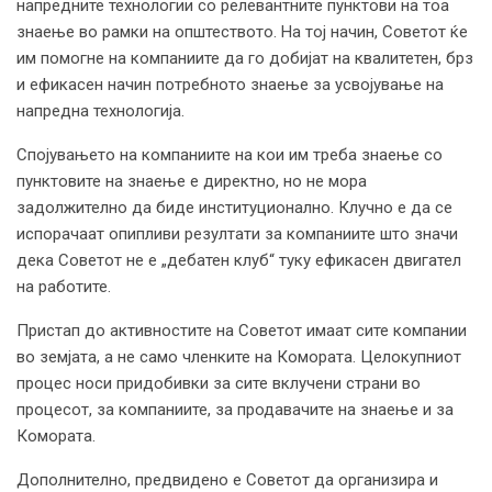
напредните технологии со релевантните пунктови на тоа
знаење во рамки на општеството. На тој начин, Советот ќе
им помогне на компаниите да го добијат на квалитетен, брз
и ефикасен начин потребното знаење за усвојување на
напредна технологија.
Спојувањето на компаниите на кои им треба знаење со
пунктовите на знаење е директно, но не мора
задолжително да биде институционално. Клучно е да се
испорачаат опипливи резултати за компаниите што значи
дека Советот не е „дебатен клуб“ туку ефикасен двигател
на работите.
Пристап до активностите на Советот имаат сите компании
во земјата, а не само членките на Комората. Целокупниот
процес носи придобивки за сите вклучени страни во
процесот, за компаниите, за продавачите на знаење и за
Комората.
Дополнително, предвидено е Советот да организира и