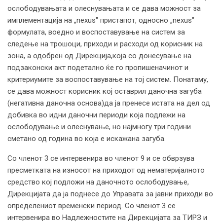
ослободувањата и олеснувањата и се дава можност за
имплементација на „nexus" пристапот, односно „nexus"
формулата, воедно и воспоставување на систем за
следење на трошоци, приходи и расходи од корисник на
зона, а одобрен од Дирекција,која со донесување на
подзаконски акт подетално ќе го пропишеначинот и
критериумите за воспоставување на тој систем. Понатаму,
се дава можност корисник кој оставрил даночна загуба
(негативна даночна основа)да ја пренесе истата на дел од
добивка во идни даночни периоди која подлежи на
ослободување и олеснување, но најмногу три години
сметано од година во која е искажана загуба.
Со членот 3 се интервенира во членот 9 и се обврзува
пресметката на износот на приходот од нематеријалното
средство кој подложи на даночното ослободување,
Дирекцијата да ја поднесе до Управата за јавни приходи во
определениот временски период. Со членот 3 се
интервенира во Надлежностите на Дирекцијата за ТИРЗ и