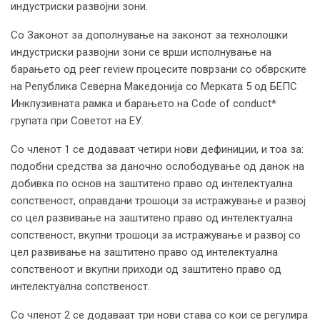
индустриски развојни зони.
Со Законот за дополнување на законот за технолошки
индустриски развојни зони се врши исполнување на
барањето од реег review процесите поврзани со обврските
на Република Северна Македонија со Мерката 5 од БЕПС
Инкпузивната рамка и барањето на Code of conduct*
групата при Советот на ЕУ.
Со членот 1 се додаваат четири нови дефиниции, и тоа за:
подобни средства за даночно ослободување од данок на
добивка по основ на заштитено право од интелектуална
сопственост, оправдани трошоци за истражување и развој
со цел развивање на заштитено право од интелектуална
сопственост, вкупни трошоци за истражување и развој со
цел развивање на заштитено право од интелектуална
сопственоот и вкупни приходи од заштитено право од
интелектуална сопственост.
Со членот 2 се додаваат три нови става со кои се регулира