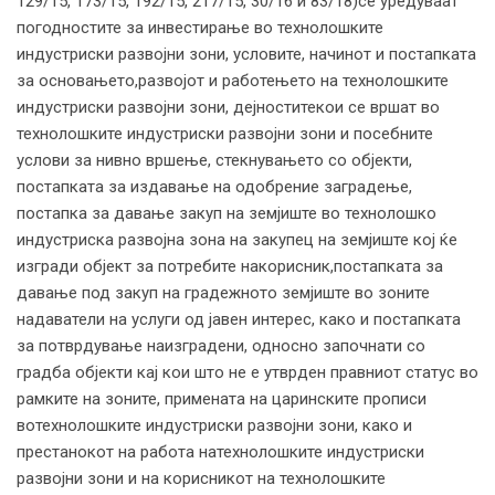
129/15, 173/15, 192/15, 217/15, 30/16 и 83/18)се уредуваат
погодностите за инвестирање во технолошките
индустриски развојни зони, условите, начинот и постапката
за основањето,развојот и работењето на технолошките
индустриски развојни зони, дејноститекои се вршат во
технолошките индустриски развојни зони и посебните
услови за нивно вршење, стекнувањето со објекти,
постапката за издавање на одобрение заградење,
постапка за давање закуп на земјиште во технолошко
индустриска развојна зона на закупец на земјиште кој ќе
изгради објект за потребите накорисник,постапката за
давање под закуп на градежното земјиште во зоните
надаватели на услуги од јавен интерес, како и постапката
за потврдување наизградени, односно започнати со
градба објекти кај кои што не е утврден правниот статус во
рамките на зоните, примената на царинските прописи
вотехнолошките индустриски развојни зони, како и
престанокот на работа натехнолошките индустриски
развојни зони и на корисникот на технолошките