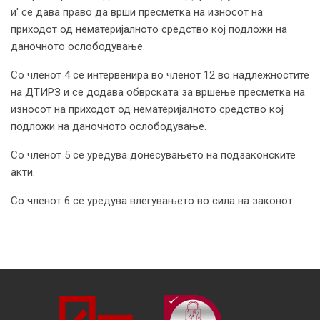
и' се дава право да врши пресметка на износот на
приходот од нематеријалното средство кој подложи на
даночното ослободување.
Со членот 4 се интервенира во членот 12 во надлежностите
на ДТИРЗ и се додава обврската за вршење пресметка на
износот на приходот од нематеријалното средство кој
подложи на даночното ослободување.
Со членот 5 се уредува донесувањето на подзаконските
акти.
Со членот 6 се уредува влегувањето во сила на законот.