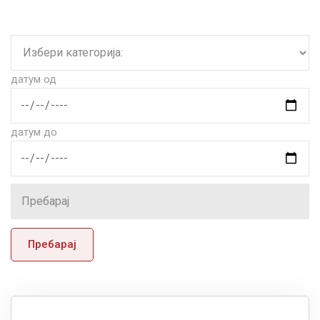
датум од
датум до
Пребарај