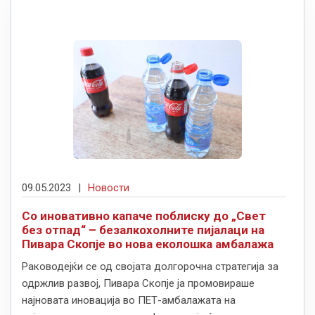
09.05.2023
|
Новости
Со иновативно капаче поблиску до „Свет
без отпад“ – безалкохолните пијалаци на
Пивара Скопје во нова еколошка амбалажа
Раководејќи се од својата долгорочна стратегија за
одржлив развој, Пивара Скопје ја промовираше
најновата иновација во ПЕТ-амбалажата на