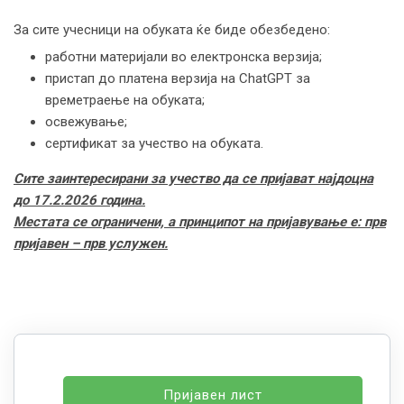
За сите учесници на обуката ќе биде обезбедено:
работни материјали во електронска верзија;
пристап до платена верзија на ChatGPT за
времетраење на обуката;
освежување;
сертификат за учество на обуката.
Сите заинтересирани за учество да се пријават најдоцна
до 17
.
2
.
2026 година.
Местата се ограничени, а принципот на пријавување е: прв
пријавен – прв услужен.
Пријавен лист