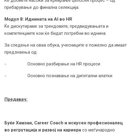
Ќе добиете насоки за креирање целосен процес – од
пребарување до финална селекција.
Модул 8: Иднината на AI во HR
Ќе дискутираме за трендовите, предвидувањата и
компетенциите кои ќе бидат потребни во иднина.
За следење на оваа обука, учесниците е пожелно да имаат
предзнаења од:
- Основно разбирање на HR процеси
- Основно познавање на дигитални алатки
Предавач:
Буќе Хамзаи, Career Coach и искусен професионалец
во регрутација и развој на кариера
со меѓународно