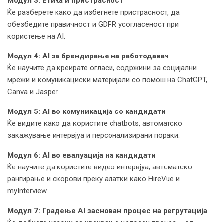
Модул 3: Етика и пристрасност
Ќе разберете како да избегнете пристрасност, да
обезбедите правичност и GDPR усогласеност при
користење на AI.
Модул 4: AI за брендирање на работодавач
Ќе научите да креирате огласи, содржини за социјални
мрежи и комуникациски материјали со помош на ChatGPT,
Canva и Jasper.
Модул 5: AI во комуникација со кандидати
Ќе видите како да користите chatbots, автоматско
закажување интервјуа и персонализирани пораки.
Модул 6: AI во евалуација на кандидати
Ќе научите да користите видео интервјуа, автоматско
рангирање и скорови преку алатки како HireVue и
myInterview.
Модул 7: Градење AI заснован процес на регрутација