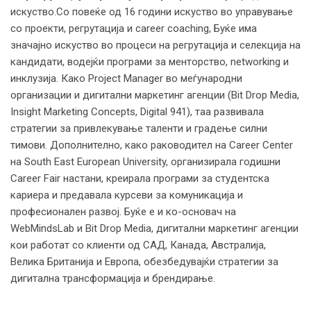
искуство.Со повеќе од 16 години искуство во управување
со проекти, регрутација и career coaching, Буќе има
значајно искуство во процеси на регрутација и селекција на
кандидати, водејќи програми за менторство, networking и
инклузија. Како Project Manager во меѓународни
организации и дигитални маркетинг агенции (Bit Drop Media,
Insight Marketing Concepts, Digital 941), таа развивалa
стратегии за привлекување таленти и градење силни
тимови. Дополнително, како раководител на Career Center
на South East European University, организирала годишни
Career Fair настани, креирала програми за студентска
кариера и предавала курсеви за комуникација и
професионален развој. Буќе е и ко-основач на
WebMindsLab и Bit Drop Media, дигитални маркетинг агенции
кои работат со клиенти од САД, Канада, Австралија,
Велика Британија и Европа, обезбедувајќи стратегии за
дигитална трансформација и брендирање.