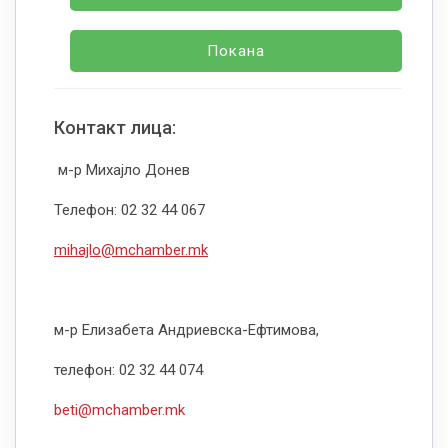
Покана
Контакт лица:
м-р Михајло Донев
Телефон: 02 32 44 067
mihajlo@mchamber.mk
м-р Елизабета Андриевска-Ефтимова,
телефон: 02 32 44 074
beti@mchamber.mk