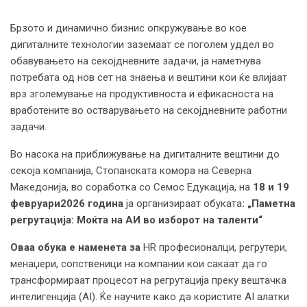
Брзото и динамично бизнис опкружување во кое
дигиталните технологии заземаат се поголем уддел во
обавувањето на секојдневните задачи, ја наметнува
потребата од нов сет на знаења и вештини кои ќе влијаат
врз зголемување на продуктивноста и ефикасноста на
вработените во остварувањето на секојдневните работни
задачи.
Во насока на приближување на дигиталните вештини до
секоја компанија, Стопанската комора на Северна
Македонија, во соработка со Семос Едукација, на
18 и 19
февруари
2026 година
ја организираат обуката
: „Паметна
регрутација: Моќта на АИ во изборот на таленти“
Оваа обука е наменета за
HR професионалци, регрутери,
менаџери, сопственици на компании кои сакаат да го
трансформираат процесот на регрутација преку вештачка
интелигенција (AI). Ќе научите како да користите AI алатки