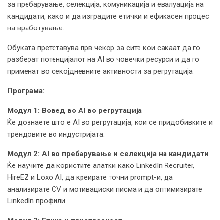
за пребарување, селекција, комуникација и евалуација на
кандидати, како и да изградите етички и ефикасен процес
на вработување.
Обуката претставува прв чекор за сите кои сакаат да го
разберат потенцијалот на AI во човечки ресурси и да го
применат во секојдневните активности за регрутација.
Програма:
Модул 1: Вовед во AI во регрутација
Ќе дознаете што е AI во регрутација, кои се придобивките и
трендовите во индустријата.
Модул 2: AI во пребарување и селекција на кандидати
Ќе научите да користите алатки како LinkedIn Recruiter,
HireEZ и Loxo AI, да креирате точни prompt-и, да
анализирате CV и мотивациски писма и да оптимизирате
LinkedIn профили.