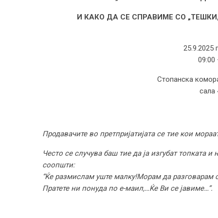
И КАКО ДА СЕ СПРАВИМЕ СО „ТЕШК
25.9.2025 
09:00 
Стопанска комор
сала 
Продавачите во претпријатијата се тие кои мораат
Често се случува баш тие да ја изгубат топката и
соопшти:
“
Ќе размислам уште малку
!
Морам да разговарам 
Пратете ни понуда по е-маил
,…
Ќе Ви се јавиме
…”
.