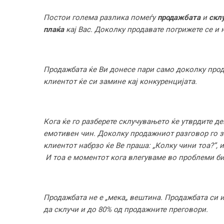
Постои голема разлика помеѓу
продажбата
и
скл
плаќа
кај Вас. Доколку продавате погрижете се и
Продажбата ќе Ви донесе пари само доколку прод
клиентот ќе си замине кај конкуренцијата.
Кога ќе го разберете склучувањето ќе утврдите д
емотивен чин. Доколку продажниот разговор го з
клиентот набрзо ќе Ве праша: „Колку чини тоа?”, 
И тоа е моментот кога влегуваме во проблеми би
Продажбата не е „мека„ вештина. Продажбата си 
да склучи и до 80% од продажните преговори.