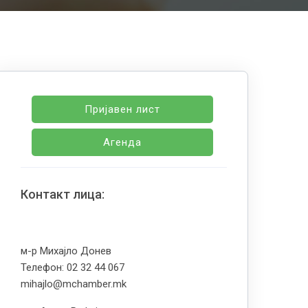
Пријавен лист
Агенда
Контакт лица:
м-р Михајло Донев
Телефон: 02 32 44 067
mihajlo@mchamber.mk