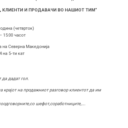
И„ КЛИЕНТИ И ПРОДАВАЧИ ВО НАШИОТ ТИМ“
година (четврток)
– 15:00 часот
а на Северна Македонија
4 на 5-ти кат
 да дадат гол.
 на крајот на продажниот разговор клиентот да им
с
o
одговорните
,
со шефот
,
соработниците
,….