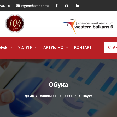
244000
ic@mchamber.mk
РАЊЕ
УСЛУГИ
АКТУЕЛНО
КОНТАКТ
СТА
Обука
Дома
Календар на настани
Обука