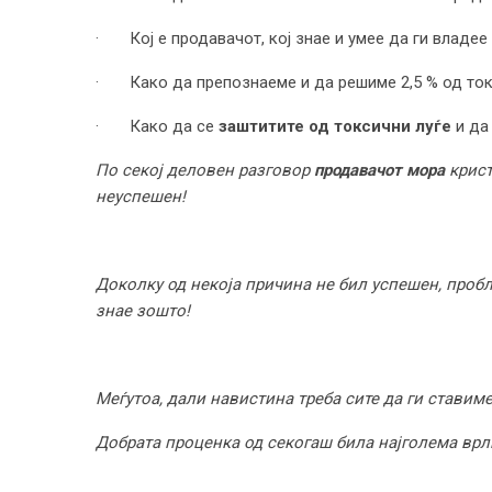
· Кој е продавачот, кој знае и умее да ги владее 
· Како да препознаеме и да решиме 2,5 % од токси
· Како да се
заштитите од токсични луѓе
и да 
По секој деловен разговор
продавачот мора
крист
неуспешен!
Доколку од некоја причина не бил успешен, пробле
знае зошто!
Меѓутоа, дали навистина треба сите да ги ставим
Добрата проценка од секогаш била најголема врли