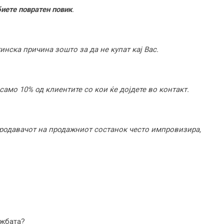
иете повратен повик
.
инска причина зошто за да не купат кај Вас.
само 10% од клиентите со кои ќе дојдете во контакт.
родавачот на продажниот состанок често импровизира,
ажбата?