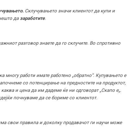
учувањето.
Склучувањето значи клиентот да купи и
 нешто да
заработите
.
ажниот разговор знаете да го склучите. Во спротивно
ека многу работи имате работено „обратно“. Купувањето е
апочнеме со потенцирање на предностите на продуктот,
и каква и цена да им дадеме ќе ни одговорат „Скапо е„.
дејќи почнуваме да се бориме со клиентот.
има свои правила и доколку продавачот ги научи може