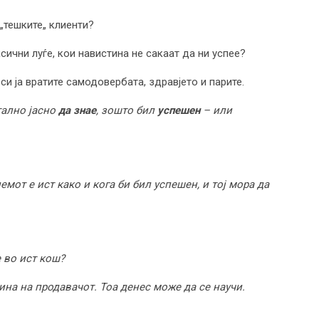
„тешките„ клиенти?
чни луѓе, кои навистина не сакаат да ни успее?
си ја вратите самодовербата, здравјето и парите.
ално јасно
да знае
, зошто бил
успешен
– или
мот е ист како и кога би бил успешен, и тој мора да
е во ист кош?
на на продавачот. Тоа денес може да се научи.