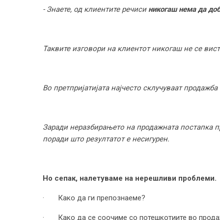
- Знаете, од клиентите речиси
никогаш нема да доб
Таквите изговори на клиентот никогаш не се вист
Во претпријатијата најчесто склучуваат продажба 
Заради неразбирањето на продажната постапка п
поради што резултатот е несигурен.
Но сепак, налетуваме на нерешливи проблеми.
· Како да ги препознаеме?
· Како да се соочиме со потешкотиите во прод