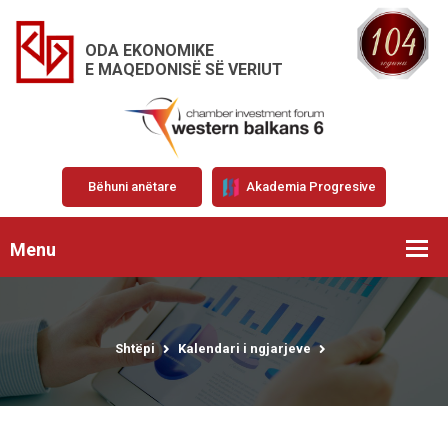
ODA EKONOMIKE
E MAQEDONISË SË VERIUT
Bëhuni anëtare
Akademia Progresive
Menu
Shtëpi
Kalendari i ngjarjeve