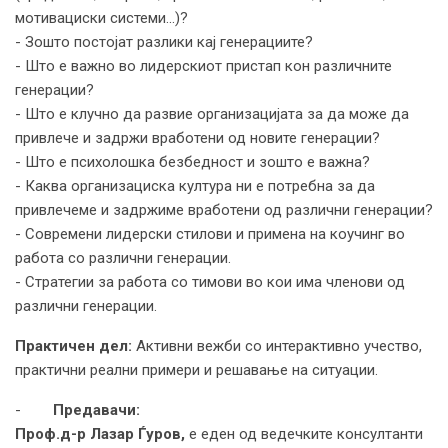
мотивациски системи...)?
- Зошто постојат разлики кај генерациите?
- Што е важно во лидерскиот пристап кон различните
генерации?
- Што е клучно да развие организацијата за да може да
привлече и задржи вработени од новите генерации?
- Што е психолошка безбедност и зошто е важна?
- Каква организациска култура ни е потребна за да
привлечеме и задржиме вработени од различни генерации?
- Современи лидерски стилови и примена на коучинг во
работа со различни генерации.
- Стратегии за работа со тимови во кои има членови од
различни генерации.
Практичен дел:
Активни вежби со интерактивно учество,
практични реални примери и решавање на ситуации.
-
Предавачи:
Проф.д-р
Лазар
Ѓуров,
е еден од ведечките консултанти