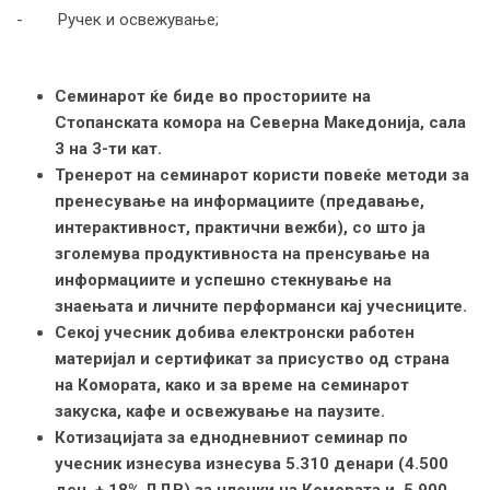
- Ручeк и освежување;
Семинарот ќе биде во просториите на
Стопанската комора на Северна Македонија, сала
3 на 3-ти кат.
Тренерот на семинарот користи повеќе методи за
пренесување на информациите (предавање,
интерактивност, практични вежби), со што ја
зголемува продуктивноста на пренсување на
информациите и успешно стекнување на
знаењата и личните перформанси кај учесниците.
Секој учесник добива електронски работен
материјал и сертификат за присуство од страна
на Комората, како и за време на семинарот
закуска, кафе и освежување на паузите.
Котизацијата за еднодневниот семинар по
учесник изнесува изнесува 5.310 денари (4.500