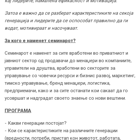
кај лидерите, намалена ефикасност и мотивација.
Затоа е важно да се разберат карактеристиките на секоја
генерација и лидерите да се оспособат правилно да ги
водат, мотивираат и насочуваат.
За кого е наменет семинарот?
Семинарот е наменет за сите вработени во приватниот и
јавниот сектор од продавачи до менаџери во компаниите,
управители на друштва, вработени во секторите за
управување со човечки ресурси и бизнис развој, маркетинг,
тимско управување, бренд менаџери, логистика,
предприемачи, како и за сите останати кои сакаат да го
усовршат и надградат своето знаење со нови вештини.
ПРОГРАМА
- Какви генерации постојат?
- Кои се карактеристиките на различните генерации
(вредности, потреби, пристап кон животот, работата,