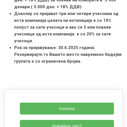
ден. + 18% ДДВ) за членки на Комората и 5.900
денари ( 5.000 ден. + 18% ДДВ).
Доколку се пријават три или четири учесника од
иста компанија цената на котизација е со 10%
попуст за сите учеснци и ако се 5 или повеќе
учесници од иста компанија е со 20% за сите
учеснци.
Рок за пријавување: 30.6.2025 година.
Резервирајте го Вашето место навремено бидејќи
групата е со ограничена бројка.
покана
пријавен лист