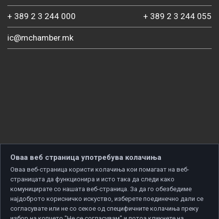
+ 389 2 3 244 000
+ 389 2 3 244 055
ic@mchamber.mk
Оваа веб страница употребува колачиња
Оваа веб-страница користи колачиња кои помагаат на веб-
страницата да функционира и исто така да следи како
комуницирате со нашата веб-страница. За да го обезбедиме
најдоброто корисничко искуство, изберете поединечно дали се
согласувате или не со секое од специфичните колачиња преку
избор на копчето "Не се согласувам" и потоа кликнете на