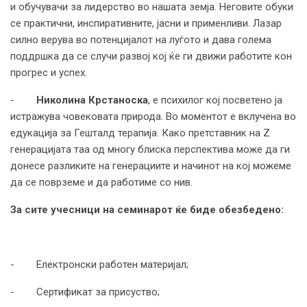
и обучувачи за лидерство во нашата земја. Неговите обуки
се практични, инспиративните, јасни и применливи. Лазар
силно верува во потенцијалот на луѓото и дава голема
поддршка да се случи развој кој ќе ги движи работите кон
прогрес и успех.
-
Николина Крстаноска
, е психилог кој посветено ја
истражува човековата природа. Во моментот е вклучена во
едукација за Гешталд терапија. Како претставник на Z
генерацијата таа од многу блиска перспектива може да ги
донесе разликите на генерациите и начинот на кој можеме
да се поврземе и да работиме со нив.
За сите учесници на семинарот ќе биде обезбедено:
- Електронски работен материјал;
- Сертификат за присуство;