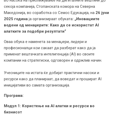
Во насока на приближување на дигиталните вештини до
секоја компанија, Стопанската комора на Северна
Македонија, во соработка со Семос Едукација, на
26 јуни
2025 година
ја организираат обуката
: „Иновациите
водени од менаџерите: Како да се искористат
AI
алатките за подобри резултати“
Оваа обука е наменета за менаџери, лидери и
професионалци кои сакаат да разберат како да ја
применат вештачката интелигенција (AI) во своите
компании на стратегиски, одговорен и одржлив начин.
Учесниците на истата ќе добијат практични насоки и
ресурси како да планираат, да воведат и прошират AI
иницијативи во самата организација.
Програма:
Модул 1
:
Користење на AI алатки и ресурси во
бизнисот