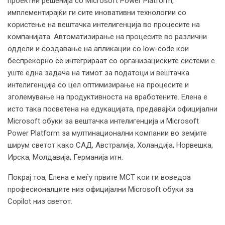
проектни решенија со Microsoft Power Platform,
имплементирајќи ги сите иновативни технологии со
користење на вештачка интелигенција во процесите на
компанијата. Автоматизирање на процесите во различни
оддели и создавање на апликации со low-code кои
беспрекорно се интегрираат со организациските системи е
уште една задача на тимот за податоци и вештачка
интелигенција со цел оптимизирање на процесите и
зголемување на продуктивноста на вработените. Елена е
исто така посветена на едукацијата, предавајќи официјални
Microsoft обуки за вештачка интелигенција и Microsoft
Power Platform за мултинационални компании во земјите
ширум светот како САД, Австралија, Холандија, Норвешка,
Ирска, Молдавија, Германија итн.
Покрај тоа, Елена е меѓу првите MCT кои ги воведоа
професионалците низ официјални Microsoft обуки за
Copilot низ светот.