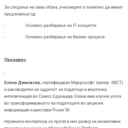
За следење на оваа обука, учесниците е пожелно да имаат
предзнаења од:
- Основно разбирање на IT концепти
- Основно разбирање на бизнис процеси
Предавач:
Елена Димовска,
сертифициран Мајкрософт тренер (MCT)
и раководител на одделот за податоци и вештачка
интелигенција во Семос Едукација. Елена има клучна улога
во трансформирањето на податоците во акциски
информации користејќи Power BI.
Нејзината експертиза се протега низ развој на иновативни