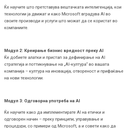
Ќе научите што претставува вештачката интелигенција, кои
технологии ја движат и како Microsoft вградува AI во
своите производи и услуги што можат да се користат во
компаниите.
Модул 2
: Креирање бизнис вредност преку AI
Ќе добиете алатки и пристап за дефинирање на AI
стратегија и поттикнување на „AI-култура“ во вашата
компанија – култура на иновација, отвореност и прифаќање
на нови технологии.
Модул 3
: Одговорна употреба на AI
Ќе научите како да имплементирате AI на етички и
одговорен начин – преку принципи, управување и
процедури, со примери од Microsoft, а и совети како да