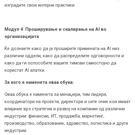
изградите свои интерни практики.
Модул 4
:
Проширување и скалирање на AI во
организацијата
Ќе дознаете како да ја проширите примената на AI низ
различни оддели, како да распределите одговорности и
како да ги оспособите вашите тимови самостојно да
користат AI алатки.
За кого е наменета оваа обука:
Оваа обука е наменета за менаџери, тим лидери,
координатори на проекти, директори и сите оние кои имаат
влијание врз стратегии и развој на компании од различни
индустрии: финансии, ИТ, продажба, маркетинг,
производство, образование, здравство, логистика и други
индустрии.