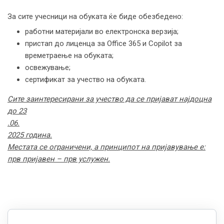
За сите учесници на обуката ќе биде обезбедено:
работни материјали во електронска верзија;
пристап до лиценца за Office 365 и Copilot за
времетраење на обуката;
освежување;
сертификат за учество на обуката.
Сите заинтересирани за учество да се пријават најдоцна
до 23
.
06
.
2025 година.
Местата се ограничени, а принципот на пријавување е:
прв пријавен – прв услужен.