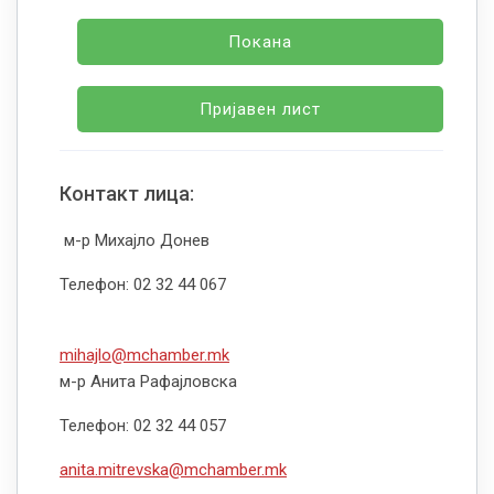
Покана
Пријавен лист
Контакт лица:
м-р Михајло Донев
Телефон: 02 32 44 067
mihajlo@mchamber.mk
м-р Анита Рафајловска
Телефон: 02 32 44 057
anita.mitrevska@mchamber.mk