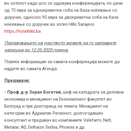
во хотелот каде што се одржува конференцијата, по цени
од 75 евра за еднокреветна соба на база ноќевање со
доручек, односно 95 евра за двокреветна соба на база
ноќевање со доручек во хотел Hills Sarajevo
https://hotelhills.ba
Пријавувањето на учеството можете да го направите
најдоцна до 12.05.2025 година.
Повеќе информации за самата конференција можете да
најдете во самата Агенда.
Предавачи:
- Проф.д-р Зоран Богетиќ
, шеф на катедрата за деловна
економија и менаџмент на Економскиот факултет во
Белград и прв докторанд на темата: Менаџмент на
категории во Адриатик Регионот, долгогодишен
консултант и предавач во компаниите Velefarm, Nelt,
Metalac AD, Delhaize Serbia, Phoenix и др.