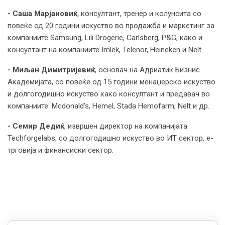
- Саша Марјановиќ
, консултант, тренер и колунсита со
повеќе од 20 години искуство во продажба и маркетинг за
компаниите Samsung, Lili Drogerie, Carlsberg, P&G, како и
консултант на компаниите Imlek, Telenor, Heineken и Nelt.
- Миљан Димитријевиќ
, основач на Адриатик Бизнис
Академијата, со повеќе од 15 години менаџерско искуство
и долгогодишно искуство како консултант и предавач во
компаниите: Mcdonald’s, Hemel, Stada Hemofarm, Nelt и др.
- Семир Дедиќ
, извршен директор на компанијата
Techforgelabs, со долгогодишно искуство во ИТ сектор, е-
трговија и финансиски сектор.