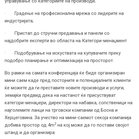
управување со категориите на производи;
· Градење на професионална мрежа со лидерите на
индустријата;
· Пристап до стручни предавања и панели со
најдобрите експерти во областа на Категори-менаџмент
· Подобрување на искуствата на купувачите преку
подобро планирање и оптимизација на просторот.
Во рамки на самата конференција ќе биде организиран
мини саем каде пред постојните и потенцијалните клиенти
ќе можете да ги преставите новите производи и услуги,
земајќи предвид дека на настанот ќе присуствуват
категори-менаџери, директори на набавка, сопственици на
најголемите ланци на трговски компании од Босна и
Херцеговина. За учество на мини-саемот секоја компанија
2
добива простор од 4m
на кој може да го постави својот
штанд и да организира: