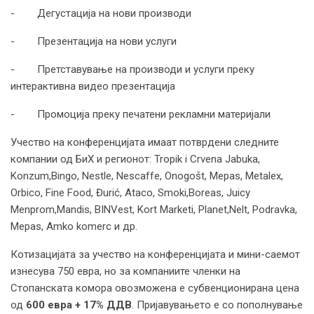
- Дегустација на нови производи
- Презентација на нови услуги
- Претставување на производи и услуги преку
интерактивна видео презентација
- Промоција преку печатени рекламни материјали
Учество на конференцијата имаат потврдени следните
компании од БиХ и регионот: Tropik i Crvena Jabuka,
Konzum,Bingo, Nestle, Nescaffe, Onogošt, Mepas, Metalex,
Orbico, Fine Food, Đurić, Ataco, Smoki,Boreas, Juicy
Menprom,Mandis, BINVest, Kort Marketi, Planet,Nelt, Podravka,
Mepas, Amko komerc и др.
Котизацијата за учество на конференцијата и мини-саемот
изнесува 750 евра, но за компаниите членки на
Стопанската комора овозможена е субвенционирана цена
од
600 евра + 17% ДДВ
. Пријавувањето е со пополнување