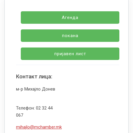
Агенда
покана
пријавен лист
Контакт лица:
м-р Михајло Донев
Телефон: 02 32 44
067
mihajlo@mchamber.mk