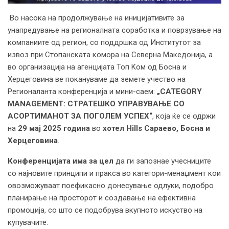
Во насока на продолжување на иницијативите за
унапредување на регионалната соработка и поврзување на
компаниите од регион, со поддршка од Институтот за
извоз при Стопанската комора на Северна Македонија, а
во организација на агенцијата Топ Kом од Босна и
Херцеговина ве покануваме да земете учество на
Регионаланта конференција и мини-саем:
„CATEGORY
MANAGEMENT: СТРАТЕШКО УПРАВУВАЊЕ СО
АСОРТИМАНОТ ЗА ПОГОЛЕМ УСПЕХ“
, која ќе се одржи
на
29 мај 2025 година
во
хотел Hills Сараево, Босна и
Херцеговина
.
Конференцијата има за цел
да ги запознае учесниците
со најновите принципи и пракса во категори-менаџмент кои
овозможуваат поефикасно донесување одлуки, подобро
планирање на просторот и создавање на ефективна
промоција, со што се подобрува вкупното искуство на
купувачите.