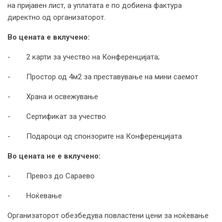
на пријавен лист, а уплатата е по добиена фактура
директно од организаторот.
Во цената е вклучено:
- 2 карти за учество на Конференцијата;
- Простор од 4м2 за преставување на мини саемот
- Храна и освежување
- Сертификат за учество
- Подароци од спонзорите на Конференцијата
Во цената не е вклучено:
- Превоз до Сараево
- Ноќевање
Организаторот обезбедува повластени цени за ноќевање