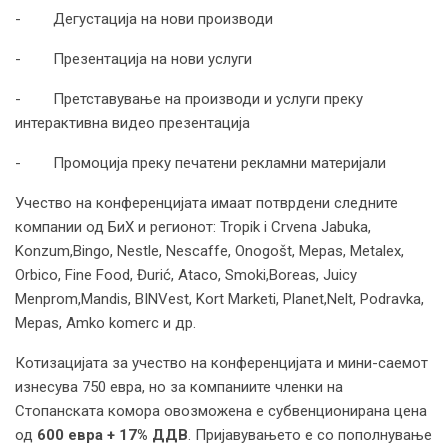
- Дегустација на нови производи
- Презентација на нови услуги
- Претставување на производи и услуги преку
интерактивна видео презентација
- Промоција преку печатени рекламни материјали
Учество на конференцијата имаат потврдени следните
компании од БиХ и регионот: Tropik i Crvena Jabuka,
Konzum,Bingo, Nestle, Nescaffe, Onogošt, Mepas, Metalex,
Orbico, Fine Food, Đurić, Ataco, Smoki,Boreas, Juicy
Menprom,Mandis, BINVest, Kort Marketi, Planet,Nelt, Podravka,
Mepas, Amko komerc и др.
Котизацијата за учество на конференцијата и мини-саемот
изнесува 750 евра, но за компаниите членки на
Стопанската комора овозможена е субвенционирана цена
од
600 евра + 17% ДДВ
. Пријавувањето е со пополнување