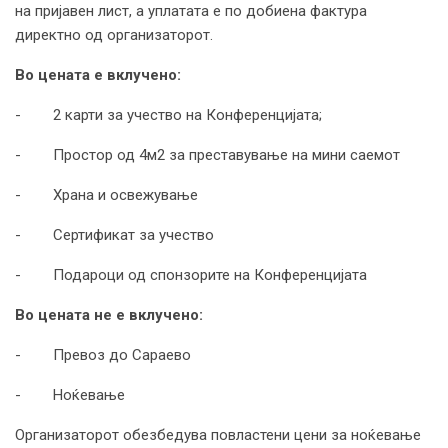
на пријавен лист, а уплатата е по добиена фактура
директно од организаторот.
Во цената е вклучено:
- 2 карти за учество на Конференцијата;
- Простор од 4м2 за преставување на мини саемот
- Храна и освежување
- Сертификат за учество
- Подароци од спонзорите на Конференцијата
Во цената не е вклучено:
- Превоз до Сараево
- Ноќевање
Организаторот обезбедува повластени цени за ноќевање