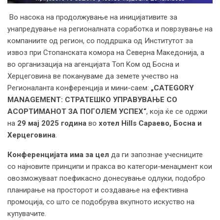
Во насока на продолжување на иницијативите за
унапредување на регионалната соработка и поврзување на
компаниите од регион, со поддршка од Институтот за
извоз при Стопанската комора на Северна Македонија, а
во организација на агенцијата Топ Kом од Босна и
Херцеговина ве покануваме да земете учество на
Регионаланта конференција и мини-саем:
„CATEGORY
MANAGEMENT: СТРАТЕШКО УПРАВУВАЊЕ СО
АСОРТИМАНОТ ЗА ПОГОЛЕМ УСПЕХ“
, која ќе се одржи
на
29 мај 2025 година
во
хотел Hills Сараево, Босна и
Херцеговина
.
Конференцијата има за цел
да ги запознае учесниците
со најновите принципи и пракса во категори-менаџмент кои
овозможуваат поефикасно донесување одлуки, подобро
планирање на просторот и создавање на ефективна
промоција, со што се подобрува вкупното искуство на
купувачите.