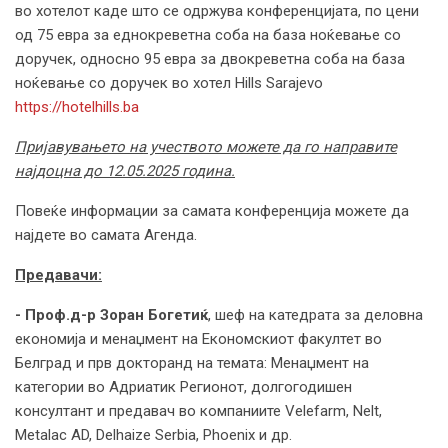
во хотелот каде што се одржува конференцијата, по цени
од 75 евра за еднокреветна соба на база ноќевање со
доручек, односно 95 евра за двокреветна соба на база
ноќевање со доручек во хотел Hills Sarajevo
https://hotelhills.ba
Пријавувањето на учеството можете да го направите
најдоцна до 12.05.2025 година.
Повеќе информации за самата конференција можете да
најдете во самата Агенда.
Предавачи:
- Проф.д-р Зоран Богетиќ
, шеф на катедрата за деловна
економија и менаџмент на Економскиот факултет во
Белград и прв докторанд на темата: Менаџмент на
категории во Адриатик Регионот, долгогодишен
консултант и предавач во компаниите Velefarm, Nelt,
Metalac AD, Delhaize Serbia, Phoenix и др.