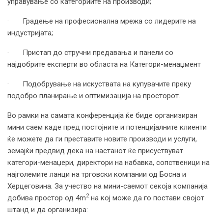
управување со категориите на производи;
· Градење на професионална мрежа со лидерите на
индустријата;
· Пристап до стручни предавања и панели со
најдобрите експерти во областа на Категори-менаџмент
· Подобрување на искуствата на купувачите преку
подобро планирање и оптимизација на просторот.
Во рамки на самата конференција ќе биде организиран
мини саем каде пред постојните и потенцијалните клиенти
ќе можете да ги преставите новите производи и услуги,
земајќи предвид дека на настанот ќе присуствуват
категори-менаџери, директори на набавка, сопственици на
најголемите ланци на трговски компании од Босна и
Херцеговина. За учество на мини-саемот секоја компанија
2
добива простор од 4m
на кој може да го постави својот
штанд и да организира: