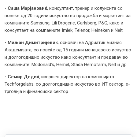
- Саша Марјановиќ
, консултант, тренер и колунсита со
повеќе од 20 години искуство во продажба и маркетинг за
компаниите Samsung, Lili Drogerie, Carlsberg, P&G, како и
консултант на компаниите Imlek, Telenor, Heineken и Nelt.
- Миљан Димитријевиќ
, основач на Адриатик Бизнис
Академијата, со повеќе од 15 години менаџерско искуство
и долгогодишно искуство како консултант и предавач во
компаниите: Mcdonald’s, Hemel, Stada Hemofarm, Nelt и др.
- Семир Дедиќ
, извршен директор на компанијата
Techforgelabs, со долгогодишно искуство во ИТ сектор, е-
трговија и финансиски сектор.