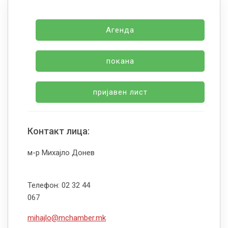
Агенда
покана
пријавен лист
Контакт лица:
м-р Михајло Донев
Телефон: 02 32 44
067
mihajlo@mchamber.mk