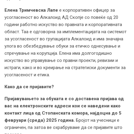
Елена Тримчевска Лапе
е корпоративен офицер за
усогласеност во Алкалоид АД Скопје со повеќе од 20
години работно искуство во правната и корпоративната
област. Таа е одговорна за имплементацијата на системот
за усогласеност во групацијата Алкалоид и има значајна
улога во обезбедување обуки за етичко однесување и
спречување на корупција. Елена има долгогодишно
искуство во управување со правни проекти, ревизии и
истраги, како и во креирање на стратегиски документи за
усогласеност и етика.
Како да се пријавите?
Пријавувањето за обуката е со доставена пријава од
вас на електронските адреси кои се наведени како
контакт лица од Стопанската комора, најдоцна до 5
февруари (среда) 2025 година.
Бројот на учесници е
ограничен, па затоа ве охрабруваме да се пријавите што