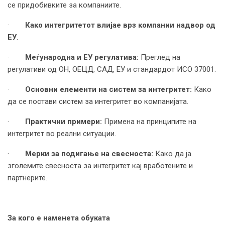
се придобивките за компаниите.
·
Како интегритетот влијае врз компании надвор од
ЕУ
.
·
Меѓународна и ЕУ регулатива:
Преглед на
регулативи од ОН, ОЕЦД, САД, ЕУ и стандардот ИСО 37001.
·
Основни елементи на систем за интегритет:
Како
да се постави систем за интегритет во компанијата.
·
Практични примери:
Примена на принципите на
интегритет во реални ситуации.
·
Мерки за подигање на свесноста:
Како да ја
зголемите свесноста за интегритет кај вработените и
партнерите.
За кого е наменета обуката