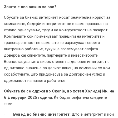
Зошто е ова важно за вас?
Обуките за бизнис интегритет носат значителна корист за
компаниите, бидејќи интегритетот не е само прашање на
етичко однесување, туку и на конкурентност на пазарот.
Компаниите кои применуваат принципи на интегритет и
транспарентност не само што го зајакнуваат своето
внатрешно работење, туку и ја зголемуваат својата
доверба кај клиентите, партнерите и инвеститорите.
Воспоставувањето висок степен на деловен интегритет е
од витално значење за целиот ланец на компании со кои
соработувате, што придонесува за долгорочен успех и
одржливост на вашето работење.
Обуката ќе се одржи во Скопје
,
во хотел Холидеј Ин, на
6 февруари 2025 година
.
Ќе бидат опфатени следните
теми:
·
Вовед во бизнис интегритет:
Што е интегритет и кои