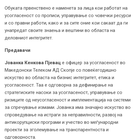
Обуката првенствено е наменета за лица кои работат на
усогласеност со прописи, управување со човечки ресурси
и со правни работи, како и за сите оние кои сакаат да ги
унапредат своите знаења и вештини во областа на
деловниот интегритет.
Предавачи
Јованка Кенкова Пјевац
е офицер за усогласеност во
Македонски Телеком АД Скопје со повеќегодишно
искуство во областа на бизнис интегритет, етика и
усогласеност. Таа е одговорна за дефинирање на
стратегиските насоки за усогласеност, управување со
ризиците од неусогласеност и имплементација на системи
за спречување измами. Јованка има значајно искуство во
спроведување на истраги за неправилности, развој на
антикорупциски програми и учество во меѓународни
проекти за зголемување на транспарентноста и
одговорноста.