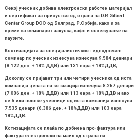
Секој учесник добива електронски работен материјал
и сертификат за присуство од страна на D.R Gilbert
Centar Group DOO од Белград, Р.Србија, како и за
време на семинарот закуска, кафе и освежување на
паузите.
Коотизацијата за специјалистичкиот еднодневен
семинар по учесник изнесува изнесува 9.584 деанари
(8.122 ден. + 18% ДДВ) или 131 евра + 18%ДДВ;
Доколку се пријават три или четири учесника од иста
компанија цената на котизација изнесува 8.267 денари
(7.006 ден. + 18% ДДВ) или 113 евра + 18%ДДВ и ако
се 5 или повеќе учесници од иста компанија изнесува
7.535 денари (6,386 ден. + 18%ДДВ) или 103 евра
18%ДДВ.
Котизацијата се плаќа по добиена про-фактура или
фактура електронски на маил од страна на