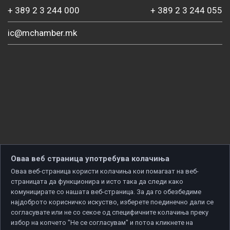
+ 389 2 3 244 000
+ 389 2 3 244 055
ic@mchamber.mk
Оваа веб страница употребува колачиња
Оваа веб-страница користи колачиња кои помагаат на веб-
страницата да функционира и исто така да следи како
комуницирате со нашата веб-страница. За да го обезбедиме
најдоброто корисничко искуство, изберете поединечно дали се
согласувате или не со секое од специфичните колачиња преку
избор на копчето "Не се согласувам" и потоа кликнете на