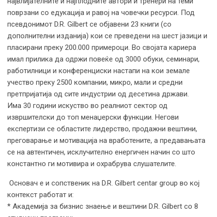
највлијателните и најплодните автори и тренери на теми
поврзани со едукација и равој на човечки ресурси. Под
псевдонимот D.R. Gilbert се објавени 23 книги (со
дополнителни изданија) кои се преведени на шест јазици и
пласирани преку 200.000 примероци. Во својата кариера
имал прилика да одржи повеќе од 3000 обуки, семинари,
работилници и конференциски настапи на кои земале
учество преку 2500 компании, микро, мали и средни
претпријатија од сите индустрии од десетина држави.
Има 30 години искуство во реалниот сектор од
извршителски до топ менаџерски функции. Негови
експертизи се областите лидерство, продажни вештини,
преговарање и мотивација на вработените, а предавањата
се на автентичен, исклучително енергичен начин со што
константно ги мотивира и охрабрува слушателите.
Основач е и сопственик на D.R. Gilbert centar group во кој
контекст работат и:
* Академија за бизнис знаење и вештини D.R. Gilbert со 8