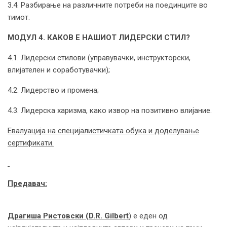
3.4. Разбирање на различните потреби на поединците во
тимот.
МОДУЛ 4. КАКОВ Е НАШИОТ ЛИДЕРСКИ СТИЛ?
4.1. Лидерски стилови (управувачки, инструкторски,
влијателен и соработувачки);
4.2. Лидерство и промена;
4.3. Лидерска харизма, како извор на позитивно влијание.
Евалуација на
специјалистичката обука
и доделување
сертификати.
Предавач:
Драгиша Ристовски
(D.R. Gilbert
)
е еден од