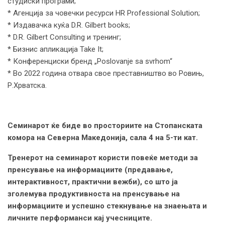
студиски програми;
* Агенција за човечки ресурси HR Professional Solution;
* Издавачка куќа D.R. Gilbert books;
* D.R. Gilbert Consulting и тренинг;
* Бизнис апликација Take It;
* Конференциски бренд „Poslovanje sa svrhom“
* Во 2022 година отвара свое преставништво во Ровињ,
Р.Хрватска.
Семинарот ќе биде во просториите на Стопанската
комора на Северна Македонија, сала 4 на 5-ти кат.
Тренерот на семинарот користи повеќе методи за
пренсување на информациите (предавање,
интерактивност, практични вежби), со што ја
зголемува продуктивноста на пренсување на
информациите и успешно стекнување на знаењата и
личните перформанси кај учесниците.