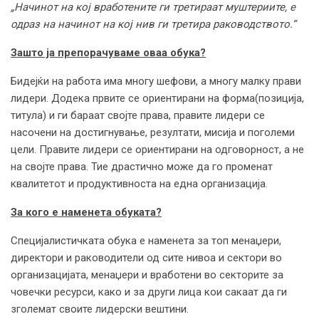
„Начинот на кој вработените ги третираат муштериите, е
одраз на начинот на кој нив ги третира раководството.“
Зашто ја препорачуваме оваа обука?
Бидејќи на работа има многу шефови, а многу малку прави
лидери. Додека првите се ориентирани на форма(позиција,
титула) и ги бараат својте права, правите лидери се
насочени на достигнување, резултати, мисија и поголеми
цели. Правите лидери се ориентирани на одговорност, а не
на својте права. Тие драстично може да го променат
квалитетот и продуктивноста на една организација.
За кого е наменета обуката?
Специјалистичката обука е наменета за топ менаџери,
директори и раководители од сите нивоа и сектори во
организацијата, менаџери и вработени во секторите за
човечки ресурси, како и за други лица кои сакаат да ги
зголемат своите лидерски вештини.