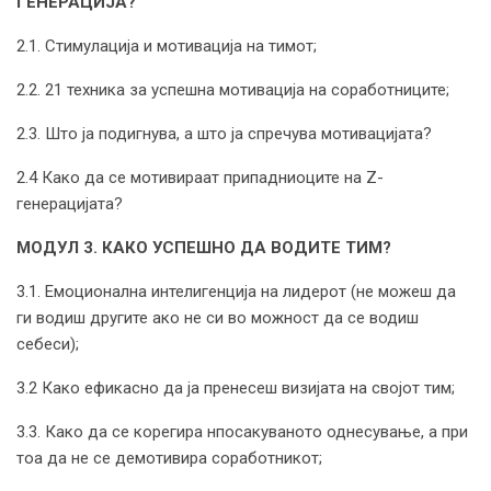
ГЕНЕРАЦИЈА?
2.1. Стимулација и мотивација на тимот;
2.2. 21 техника за успешна мотивација на соработниците;
2.3. Што ја подигнува, а што ја спречува мотивацијата?
2.4 Како да се мотивираат припадниоците на Z-
генерацијата?
МОДУЛ 3.
КАКО УСПЕШНО ДА ВОДИТЕ ТИМ?
3.1. Емоционална интелигенција на лидерот (не можеш да
ги водиш другите ако не си во можност да се водиш
себеси);
3.2 Како ефикасно да ја пренесеш визијата на својот тим;
3.3. Како да се корегира нпосакуваното однесување, а при
тоа да не се демотивира соработникот;