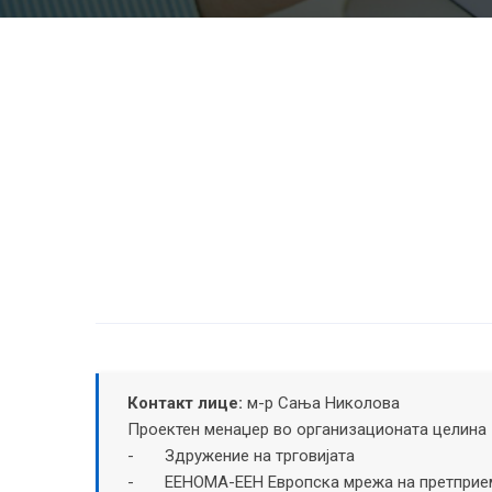
Контакт лице:
м-р Сања Николова
Проектен менаџер во организационата целина 
- Здружение на трговијата
- ЕЕНОМА-EEН Европска мрежа на претприем