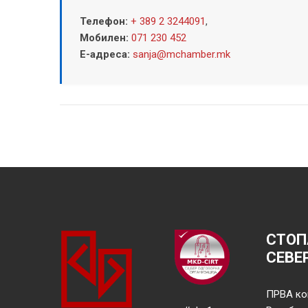
Телефон:
+ 389 2 3244091
,
Мобилен:
071 230 452
Е-адреса:
sanja@mchamber.mk
СТОП
СЕВЕ
ПРВА ко