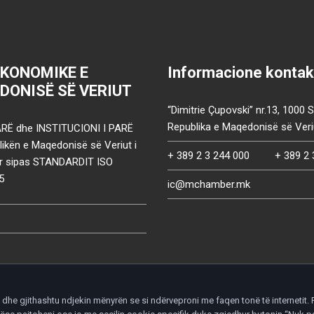
EKONOMIKE E
Informacione kontak
DONISË SË VERIUT
“Dimitrie Çupovski” nr.13, 1000 
Republika e Maqedonisë së Veri
RË dhe INSTITUCIONI I PARË
ikën e Maqedonisë së Veriut i
+ 389 2 3 244 000
+ 389 2 
uar sipas STANDARDIT ISO
5
ic@mchamber.mk
he gjithashtu ndjekin mënyrën se si ndërveproni me faqen tonë të internetit. P