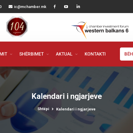
0
ic@mchamber.mk
IMIT
SHËRBIMET
AKTUAL
KONTAKTI
BËH
Kalendari i ngjarjeve
Shtëpi
Kalendari i ngjarjeve