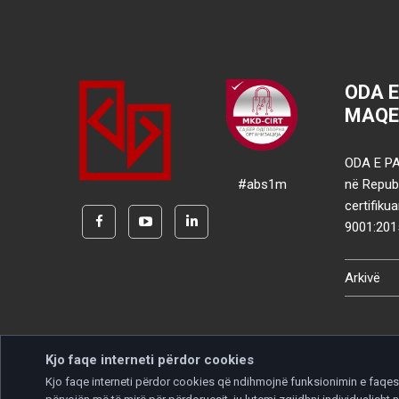
ODA 
MAQE
ODA E PA
#abs1m
në Republ
certifik
9001:201
Arkivë
Kjo faqe interneti përdor cookies
Kjo faqe interneti përdor cookies që ndihmojnë funksionimin e faqes d