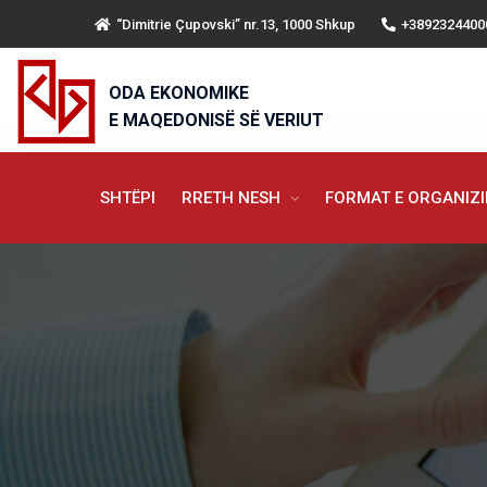
“Dimitrie Çupovski” nr.13, 1000 Shkup
+3892324400
ODA EKONOMIKE
E MAQEDONISË SË VERIUT
SHTËPI
RRETH NESH
FORMAT E ORGANIZ