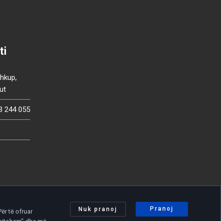
ti
Shkup,
ut
3 244 055
Pranoj
Nuk pranoj
ër të ofruar