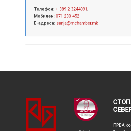
Телефон:
+ 389 2 3244091
,
Мобилен:
071 230 452
Е-адреса:
sanja@mchamber.mk
СТОП
СЕВЕ
ПРВА ко