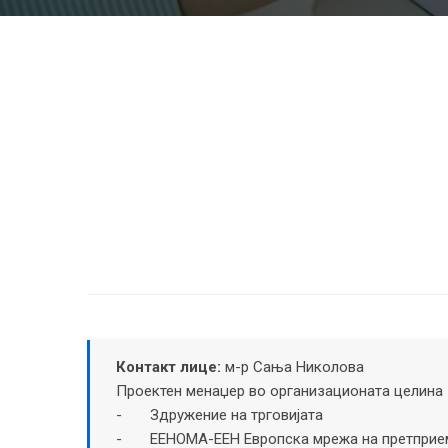
Контакт лице:
м-р Сања Николова
Проектен менаџер во организационата целина 
- Здружение на трговијата
- ЕЕНОМА-EEН Европска мрежа на претприем