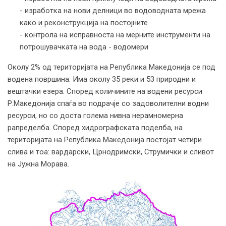
- изработка на нови делници во водоводната мрежа
како и реконструкција на постојните
- контрола на исправноста на мерните инструменти на
потрошувачката на вода - водомери
Околу 2% од територијата на Република Македонија се под
водена површина. Има околу 35 реки и 53 природни и
вештачки езера. Според количините на водени ресурси
Р.Македонија спаѓа во подрачје со задоволителни водни
ресурси, но со доста голема нивна нерамномерна
рапределба. Според хидрографската поделба, на
територијата на Република Македонија постојат четири
слива и тоа: вардарски, Црнодримски, Струмички и сливот
на Јужна Морава.