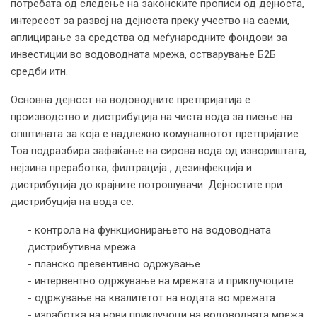
потребата од следење на законските прописи од дејноста,
интересот за развој на дејноста преку учество на саеми,
аплицирање за средства од меѓународните фондови за
инвестиции во водоводната мрежа, остварување Б2Б
средби итн.
Основна дејност на водоводните претпријатија е
производство и дистрибуција на чиста вода за пиење на
општината за која е надлежно комуналнотот претпријатие.
Тоа подразбира зафаќање на сирова вода од извориштата,
нејзина преработка, филтрација , дезинфекција и
дистрибуција до крајните потрошувачи. Дејностите при
дистрибуција на вода се:
- контрола на функционирањето на водоводната
дистрибутивна мрежа
- планско превентивно одржување
- интервентно одржување на мрежата и приклучоците
- одржување на квалитетот на водата во мрежата
- изработка на нови приклучоци на водоводната мрежа