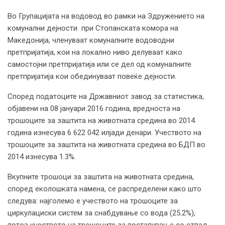
Во Групацијата на водовод во рамки на Здружението на
комунални дејности при Стопанската комора на
Македонија, членуваат комуналните водоводни
претпријатија, кои на локално ниво делуваат како
самостојни претпријатија или се дел од комуналните
претпријатија кои обединуваат повеќе дејности.
Според податоците на Државниот завод за статистика,
објавени на 08 јануари 2016 година, вредноста на
трошоците за заштита на животната средина во 2014
година изнесува 6 622 042 илјади денари. Учеството на
трошоците за заштита на животната средина во БДП во
2014 изнесува 1.3%.
Вкупните трошоци за заштита на животната средина,
според еколошката намена, се распределени како што
следува: најголемо е учеството на трошоците за
циркулациски систем за снабдување со вода (25.2%),