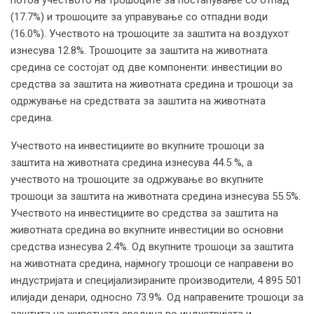
потоа учеството на трошоците за постапување со отпад
(17.7%) и трошоците за управување со отпадни води
(16.0%). Учеството на трошоците за заштита на воздухот
изнесува 12.8%. Трошоците за заштита на животната
средина се состојат од две компоненти: инвестиции во
средства за заштита на животната средина и трошоци за
одржување на средствата за заштита на животната
средина.
Учеството на инвестициите во вкупните трошоци за
заштита на животната средина изнесува 44.5 %, а
учеството на трошоците за одржување во вкупните
трошоци за заштита на животната средина изнесува 55.5%.
Учеството на инвестициите во средства за заштита на
животната средина во вкупните инвестиции во основни
средства изнесува 2.4%. Од вкупните трошоци за заштита
на животната средина, најмногу трошоци се направени во
индустријата и специјализираните производители, 4 895 501
илијади денари, односно 73.9%. Од направените трошоци за