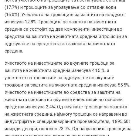
потоа учеството на трошоците за постапување со отпад
(17.7%) и трошоците за управување со отпадни води
(16.0%). Учеството на трошоците за заштита на воздухот
изнесува 12.8%. Трошоците за заштита на животната
средина се состојат од две компоненти: инвестиции во
средства за заштита на животната средина и трошоци за
одржување на средствата за заштита на животната
средина.
Учеството на инвестициите во вкупните трошоци за
заштита на животната средина изнесува 44.5 %, а
учеството на трошоците за одржување во вкупните
трошоци за заштита на животната средина изнесува 55.5%.
Учеството на инвестициите во средства за заштита на
животната средина во вкупните инвестиции во основни
средства изнесува 2.4%. Од вкупните трошоци за заштита
на животната средина, најмногу трошоци се направени во
индустријата и специјализираните производители, 4 895 501
илијади денари, односно 73.9%. Од направените трошоци за