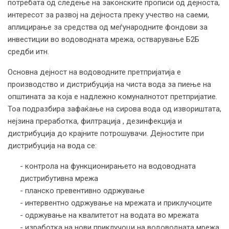
потребата од следење на законските прописи од дејноста,
интересот за развој на дејноста преку учество на саеми,
аплицирање за средства од меѓународните фондови за
инвестиции во водоводната мрежа, остварување Б2Б
средби итн.
Основна дејност на водоводните претпријатија е
производство и дистрибуција на чиста вода за пиење на
општината за која е надлежно комуналнотот претпријатие.
Тоа подразбира зафаќање на сирова вода од извориштата,
нејзина преработка, филтрација , дезинфекција и
дистрибуција до крајните потрошувачи. Дејностите при
дистрибуција на вода се:
- контрола на функционирањето на водоводната
дистрибутивна мрежа
- планско превентивно одржување
- интервентно одржување на мрежата и приклучоците
- одржување на квалитетот на водата во мрежата
- изработка на нови приклучоци на водоводната мрежа