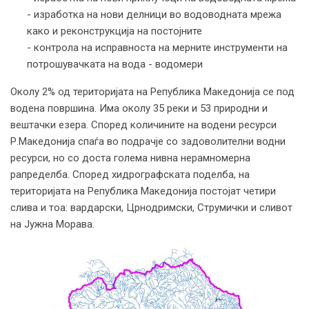
- изработка на нови делници во водоводната мрежа
како и реконструкција на постојните
- контрола на исправноста на мерните инструменти на
потрошувачката на вода - водомери
Околу 2% од територијата на Република Македонија се под
водена површина. Има околу 35 реки и 53 природни и
вештачки езера. Според количините на водени ресурси
Р.Македонија спаѓа во подрачје со задоволителни водни
ресурси, но со доста голема нивна нерамномерна
рапределба. Според хидрографската поделба, на
територијата на Република Македонија постојат четири
слива и тоа: вардарски, Црнодримски, Струмички и сливот
на Јужна Морава.