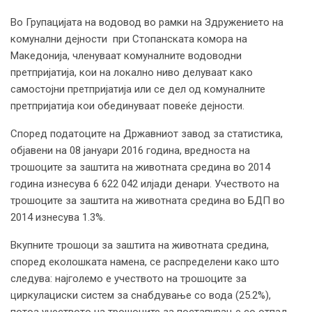
Во Групацијата на водовод во рамки на Здружението на
комунални дејности при Стопанската комора на
Македонија, членуваат комуналните водоводни
претпријатија, кои на локално ниво делуваат како
самостојни претпријатија или се дел од комуналните
претпријатија кои обединуваат повеќе дејности.
Според податоците на Државниот завод за статистика,
објавени на 08 јануари 2016 година, вредноста на
трошоците за заштита на животната средина во 2014
година изнесува 6 622 042 илјади денари. Учеството на
трошоците за заштита на животната средина во БДП во
2014 изнесува 1.3%.
Вкупните трошоци за заштита на животната средина,
според еколошката намена, се распределени како што
следува: најголемо е учеството на трошоците за
циркулациски систем за снабдување со вода (25.2%),