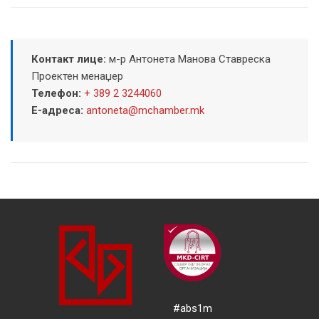
Контакт лице:
м-р Антонета Манова Ставреска
Проектен менаџер
Телефон:
+ 389 2 3244060
Е-адреса:
antoneta@mchamber.mk
#abs1m