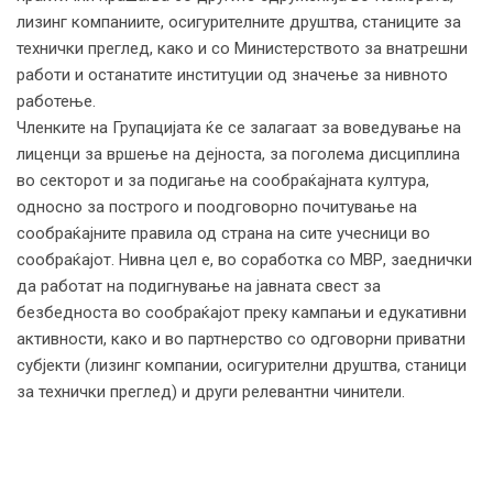
лизинг компаниите, осигурителните друштва, станиците за
технички преглед, како и со Министерството за внатрешни
работи и останатите институции од значење за нивното
работење.
Членките на Групацијата ќе се залагаат за воведување на
лиценци за вршење на дејноста, за поголема дисциплина
во секторот и за подигање на сообраќајната култура,
односно за построго и поодговорно почитување на
сообраќајните правила од страна на сите учесници во
сообраќајот. Нивна цел е, во соработка со МВР, заеднички
да работат на подигнување на јавната свест за
безбедноста во сообраќајот преку кампањи и едукативни
активности, како и во партнерство со одговорни приватни
субјекти (лизинг компании, осигурителни друштва, станици
за технички преглед) и други релевантни чинители.