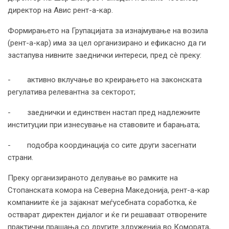
директор на Авис рент-а-кар.
Формирањето на Групацијата за изнајмување на возила
(рент-а-кар) има за цел организирано и ефикасно да ги
застапува нивните заеднички интереси, пред сè преку:
- активно вклучање во креирањето на законската
регулатива релевантна за секторот;
- заеднички и единствен настап пред надлежните
институции при изнесување на ставовите и барањата;
- подобра координација со сите други засегнати
страни.
Преку организираното делување во рамките на
Стопанската комора на Северна Македонија, рент-а-кар
компаниите ќе ја зајакнат меѓусебната соработка, ќе
остварат директен дијалог и ќе ги решаваат отворените
практични прашања со другите здруженија во Комората,