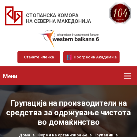
СТОПАНСКА КОМОРА
НА СЕВЕРНА МАКЕДОНИЈА
Станете членка
Прогресив Академија
Мени
Групација на производители на
средства за одржување чистота
во домаќинство
Дома
Форми на организирање
Групации