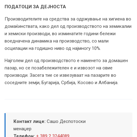
ПОДАТОЦИ ЗА ДЕЈНОСТА
Производителите на средства за одржување на хигиена во
домаќинствата, како дел од производството на хемикалии
и хемиски производи, во изминатите години бележи
воедначена динамика на производство, со мали
осцилации на годишно ниво од најмногу 10%.
Најголем дел од производството е наменето за домашен
пазар, но се позабележителен е и извозот на овие
производи. Засега тие се извезуваат на пазарите во
соседните земји, Бугарија, Србија, Косово и Албанија.
Контакт лице:
Сашо Деспотоски
менаџер
Телефон:
+ 389 2 3244089