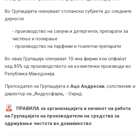
Во Групацијата членуваат стопански субјекти до следните
дејности:
- производство на сапуни и детергенти, препарати за
чистење и полирање
- производство на парфеми и тоалетни препарати
Во оваа Групација членуваат 10-ина фирми кои опфаќат
над 85% од производството на козмeтички производи во
Република Македонија.
Претседател на Групацијата е
Ацо Андрески
, сопственик и
директор на „Андросфарм„ - Охрид.
ПРАВИЛА за организацијата и начинот на работа
на Групацијата на производители на средства за
одржување чистота во домаќинство