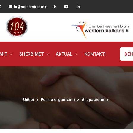
0
ic@mchamber.mk
IMIT
SHËRBIMET
AKTUAL
KONTAKTI
BËH
Shtëpi
Forma organizimi
Grupacione