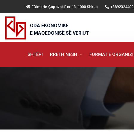
“Dimitrie Çupovski” nr.13, 1000 Shkup
+3892324400
ODA EKONOMIKE
E MAQEDONISË SË VERIUT
SHTËPI
RRETH NESH
FORMAT E ORGANIZ