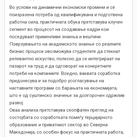
Во услови на динамични економски промени и сè
поизразена потреба од квалификувана и подготвена
работна сила, практичната обука претставува клучен
сегмент во процесот на создавање кадри кои
поседуваат применливи знаења и вештини.
Поврзувањето на академското знаење со реалните
бизнис процеси овозможува студентите да стекнат
релевантно искуство, полесно да се интегрираат на
пазарот на труд и да одговорат на конкретните
потреби на компаниите. Воедно, ваквата соработка
придонесува и за подобро усогласување на
наставните програми со барањата на економијата,
што е од суштинско значење за долгорочен одржлив
развој.
Оваа анализа претставува сеопфатен преглед на
состојбата со соработката помеѓу терцијарното
образование и приватниот сектор во Северна
Македонија, со особен фокус на практичната работа,