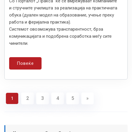
Со Порталот „Пракса“ ќе се вмрежуваат компаниите
и стручните училишта за реализација на практичната
обука (дуален модел на образование, учење преку
работа и феријална практика).
Системот овозможува транспарентност, брза
комуникацијата и подобрена соработка меѓу сите
чинители.
Повеќе
2
3
4
5
»
1