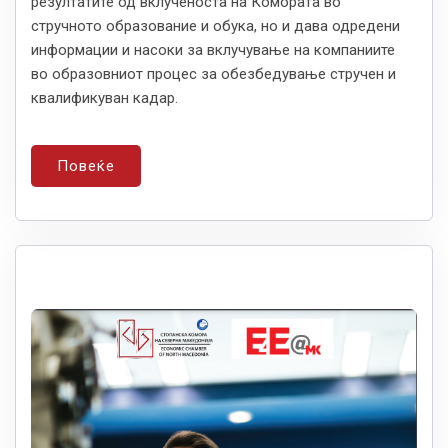
резултатите од вклученоста на Комората во
стручното образование и обука, но и дава одредени
информации и насоки за вклучување на компаниите
во образовниот процес за обезбедување стручен и
квалификуван кадар.
Повеќе