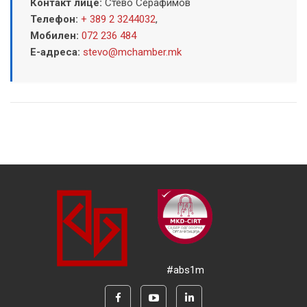
Контакт лице:
Стево Серафимов
Телефон:
+ 389 2 3244032
,
Мобилен:
072 236 484
Е-адреса:
stevo@mchamber.mk
#abs1m