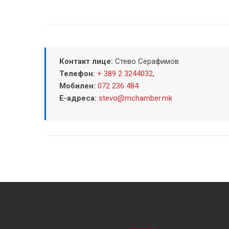
Контакт лице:
Стево Серафимов
Телефон:
+ 389 2 3244032
,
Мобилен:
072 236 484
Е-адреса:
stevo@mchamber.mk