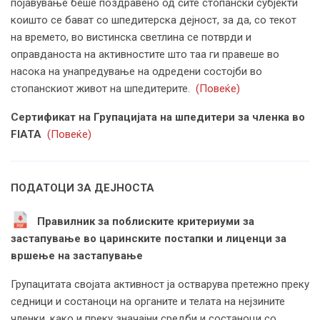
појавување беше поздравено од сите стопански субјекти
коишто се бават со шпедитерска дејност, за да, со текот
на времето, во вистинска светлина се потврди и
оправданоста на активностите што таа ги правеше во
насока на унапредување на одредени состојби во
стопанскиот живот на шпедитерите.
(Повеќе)
Сертификат на Групацијата на шпедитери за членка во
FIATA
(Повеќе)
ПОДАТОЦИ ЗА ДЕЈНОСТА
Правилник за поблиските критериуми за
застапување во царинските постапки и лиценци за
вршење на застапување
Групацитата својата активност ја остварува претежно преку
седници и состаноци на органите и телата на нејзините
членки, како и преку значајни средби и состаноци со