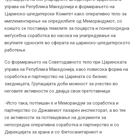
управа на Република Македонија и формирањето на
Царинско-шпедитерски Комитет како оперативно тело за
имплементирење на определбите од Меморандумот, со
коишто се поставија темелите за поцврста и понепосредна
меѓусебна соработка во насока на унапредување на
вкупните односите во сферата на царинско-шпедитерското
работење.
Со формирањето на Советодавното тело при Царинската
управа на Република Македонија, како повисока форма на
соработка и партнерство на Царината со бизнис
заедницата, Групацијата доби можност за учество во
неговите активности со двајца свои претставници.
-Исто така, потпишан е и Меморандум за соработка и
партнерство со Државниот пазарен инспекторат, а во тек
се активности за потпишување на документи за
непосредна оперативна соработка и партнерство и со
Дирекцијата за храна и со Фитосанитарниот и