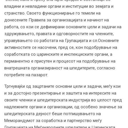
владини и невладини органи и институции во земјата и
странство. Своето функционирање го темели на
донесените Правила за организацијата и начинот на
работа, со кои се дефинирани основните цели и задачи на
здружувањето, правата и одговорностите на членките,
управувањето со работата на Групацијата и сл.Основните
активностите се насочени, пред се, кон подобрување на
соработката со царинските и инспекциските органи, а
перманентно е присутен и процесот на подобрување на
внатрешната организираност на шпедитерите, согласно
потребите на пазарот.
Тргнувајќи од зацртаните основни цели и задачи, меѓу кои
и за достојно презентирање и заштита на интересите на
своите членки и шпедитерската индустрија во целост пред
надлежните органи и организации, од особено значење за
шпедитерската дејност беше потпишувањето на
Меморандумот за соработка и партнерство меѓу
Групацијата на Меѓународните шпедитери и Царинската