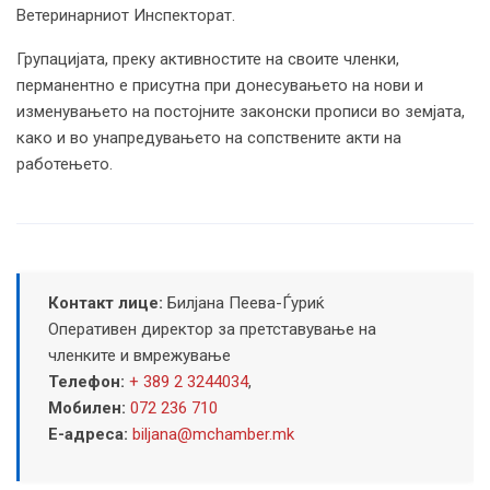
Ветеринарниот Инспекторат.
Групацијата, преку активностите на своите членки,
перманентно е присутна при донесувањето на нови и
изменувањето на постојните законски прописи во земјата,
како и во унапредувањето на сопствените акти на
работењето.
Контакт лице:
Билјана Пеева-Ѓуриќ
Оперативен директор за претставување на
членките и вмрежување
Телефон:
+ 389 2 3244034
,
Мобилен:
072 236 710
Е-адреса:
biljana@mchamber.mk