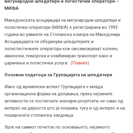
меѓународни шпедитери и логистички оператори –
МИФА
Македонската асоцијација на мегународни шпедитери и
логистички оператори (МИФА) е регистрирана во 1993
година во рамките на Стопанска комора на Македонија.
Асоцијацијата ги обединува шпедитерите и
логистистичките оператори кои овозможуваат копнен,
авионски, поморски и комбиниран транспорт како и
царинење и логистички услуги.
(Повеќе)
Основни податоци за Групацијата на шпедитери
Иако од временски аспект Групацијата е млада
организациона форма на делување, преку нејзините
активности се постигнати значајни резултати, не само од
интерес на дејноста што ја покрива, туку и од интерес и на
пошироката стопанска заедница.
Уште на самиот почеток по основањето, нејзиното