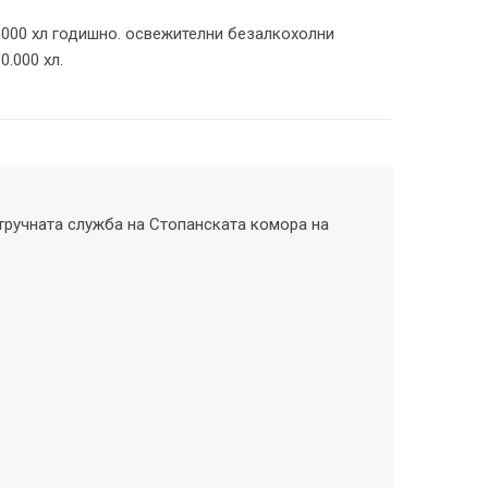
 000 хл годишно. освежителни безалкохолни
.000 хл.
тручната служба на Стопанската комора на