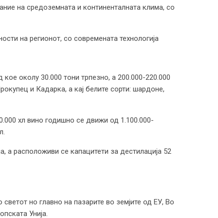
јание на средоземната и континенталната клима, со
ности на регионот, со современата технологија
 кое околу 30.000 тони трпезно, а 200.000-220.000
рокупец и Кадарка, а кај белите сорти: шардоне,
0.000 хл вино годишно се движи од 1.100.000-
л.
ја, а расположиви се капацитети за дестилација 52
 светот но главно на пазарите во земјите од ЕУ, Во
опската Унија.