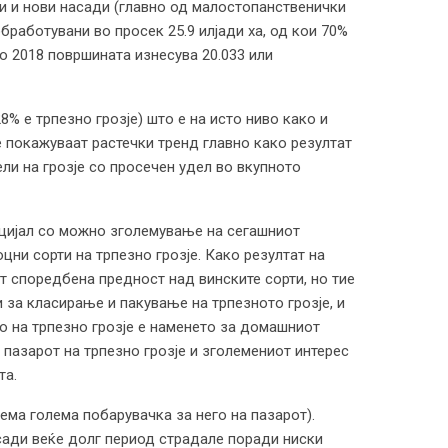
и и нови насади (главно од малостопанственички
бработувани во просек 25.9 илјади ха, од кои 70%
 Во 2018 површината изнесува 20.033 или
% е трпезно грозје) што е на исто ниво како и
ие покажуваат растечки тренд главно како резултат
ли на грозје со просечен удел во вкупното
нцијал со можно зголемување на сегашниот
цни сорти на трпезно грозје. Како резултат на
ат споредбена предност над винските сорти, но тие
 за класирање и пакување на трпезното грозје, и
о на трпезно грозје е наменето за домашниот
 пазарот на трпезно грозје и зголемениот интерес
та.
ема голема побарувачка за него на пазарот).
сади веќе долг период страдале поради ниски