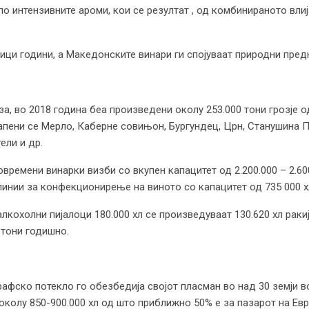
о интензивните ароми, кои се резултат , од комбинираното вли
ници години, а Македонските винари ги спојуваат природни пред
а, во 2018 година беа произведени околу 253.000 тони грозје од
тапени се Мерло, Каберне совињон, Бургундец, Црн, Станушина П
ели и др.
времени винарки визби со вкупен капацитет од 2.200.000 – 2.60
 линии за конфекционирење на виното со капацитет од 735 000 х
лкохолни пијалоци 180.000 хл се произведуваат 130.620 хл раки
 тони годишно.
афско потекло го обезбедија својот пласман во над 30 земји во
колу 850-900.000 хл од што приближно 50% е за пазарот на Евр