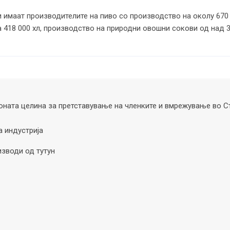
и имаат производителите на пиво со производство на околу 670
а 418 000 хл, производство на природни овошни сокови од над 30
ната целина за претставување на членките и вмрежување во С
а индустрија
изводи од тутун