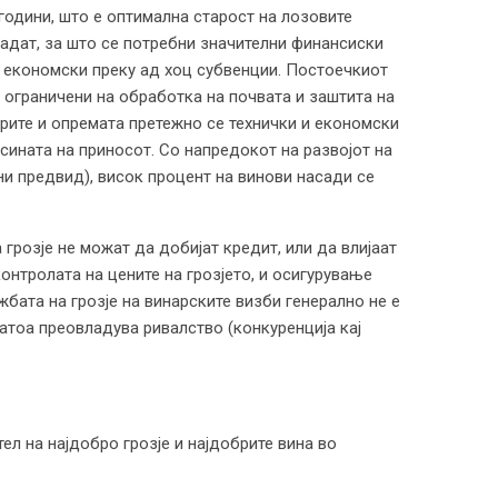
години, што е оптимална старост на лозовите
есадат, за што се потребни значителни финансиски
 и економски преку ад хоц субвенции. Постоечкиот
 ограничени на обработка на почвата и заштита на
орите и опремата претежно се технички и економски
исината на приносот. Со напредокот на развојот на
ни предвид), висок процент на винови насади се
грозје не можат да добијат кредит, или да влијаат
онтролата на цените на грозјето, и осигурување
бата на грозје на винарските визби генерално не е
атоа преовладува ривалство (конкуренција кај
ел на најдобро грозје и најдобрите вина во