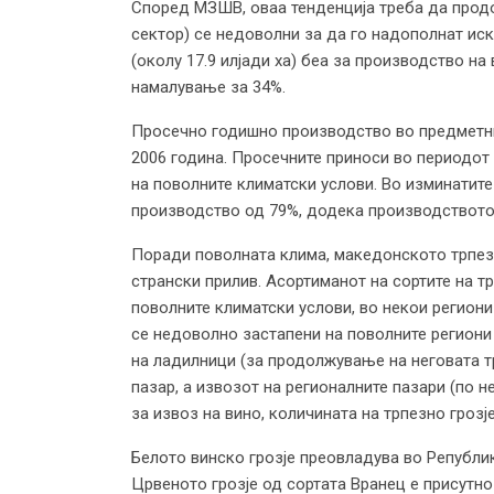
Според МЗШВ, оваа тенденција треба да продо
сектор) се недоволни за да го надополнат иск
(околу 17.9 илјади ха) беа за производство на 
намалување за 34%.
Просечно годишно производство во предметниот
2006 година. Просечните приноси во периодот к
на поволните климатски услови. Во изминатит
производство од 79%, додека производството 
Поради поволната клима, македонското трпезн
странски прилив. Асортиманот на сортите на тр
поволните климатски услови, во некои региони
се недоволно застапени на поволните региони 
на ладилници (за продолжување на неговата т
пазар, а извозот на регионалните пазари (по 
за извоз на вино, количината на трпезно грозј
Белото винско грозје преовладува во Републик
Црвеното грозје од сортата Вранец е присутн