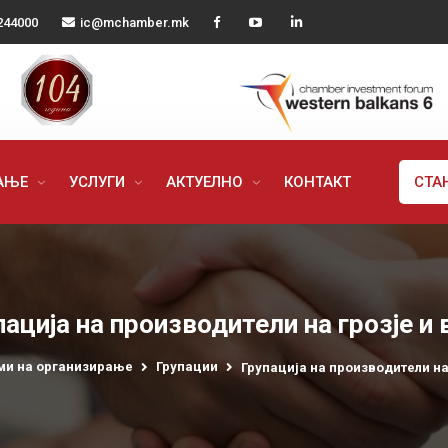
244000
ic@mchamber.mk
РАЊЕ
УСЛУГИ
АКТУЕЛНО
КОНТАКТ
СТА
пација на производители на грозје и 
ми на организирање
Групации
Групација на производители на