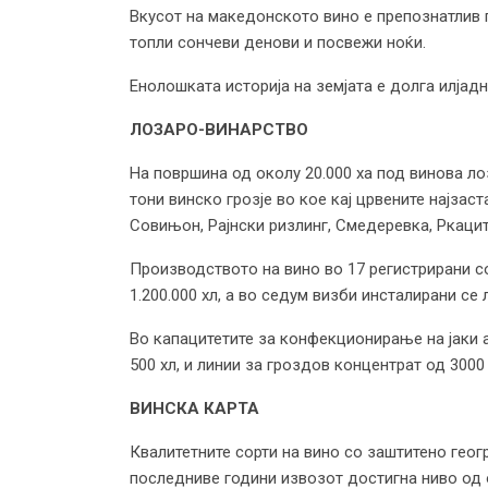
Вкусот на македонското вино е препознатлив п
топли сончеви денови и посвежи ноќи.
Енолошката историја на земјата е долга илјад
ЛОЗАРО-ВИНАРСТВО
На површина од околу 20.000 ха под винова лоз
тони винско грозје во кое кај црвените најзас
Совињон, Рајнски ризлинг, Смедеревка, Ркацит
Производството на вино во 17 регистрирани со
1.200.000 хл, а во седум визби инсталирани се
Во капацитетите за конфекционирање на јаки а
500 хл, и линии за гроздов концентрат од 3000
ВИНСКА КАРТА
Квалитетните сорти на вино со заштитено геогр
последниве години извозот достигна ниво од о