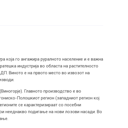
ра која го ангажира руралното население и е важна
тратешка индустрија во областа на растителносто
ДП. Виното е на првото место во извозот на
изводи.
(Виногорје). Главното производство е во
гониско-Полошкиот регион (западниот регион кој
егионите се карактеризираат со посебни
стои нееднакво подигање на нови лозови насади. Во
ање.