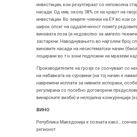
инвестиции, кои резултираат со неповолна ста
насади. Од нив, околу 38% се на крајот на сво
инвестиции. Во земјите-членки на ЕУ во кои с
широк опсег на оддалеченост помеѓу редовите
виновата лоза (и недоволно за ампело-техничк
застарени. Наводнувањето во најголем број сл
виновите насади на несистематски начин (биол
лоцирани во т.н зони подложни на мразеви кад
Производителите на грозје се соочуваат со не
на набавката на суровини (на тој начин е нам
навремени исплати за нивните испораки, особе
регулирана со посебно договорени предуслови
винарските визби) и нелојална конкуренција (ка
ВИНО
Република Македонија е позната како , сончева
регионот.