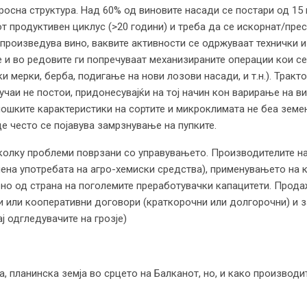
росна структура. Над 60% од виновите насади се постари од 15 
јот продуктивен циклус (>20 години) и треба да се искорнат/пр
е произведува вино, ваквите активности се одржуваат технички
 и во редовите ги попречуваат механизираните операции кои се
и мерки, берба, подигање на нови лозови насади, и т.н.). Тракт
учаи не постои, придонесувајќи на тој начин кон варирање на в
ошките карактеристики на сортите и микроклимата не беа земе
е често се појавува замрзнување на пупките.
колку проблеми поврзани со управувањето. Производителите на 
алена употребата на агро-хемиски средства), применувањето на к
но од страна на поголемите преработувачки капацитети. Продаж
 или кооперативни договори (краткорочни или долгорочни) и з
ј одгледувачите на грозје)
, планинска земја во срцето на Балканот, но, и како производит