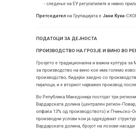
- следење на ЕУ регулатилите и нивно при
Претседател
на Групацијата е
Јани Ќука
-СКО
ПОДАТОЦИ ЗА ДЕЈНОСТА
ПРОИЗВОДСТВО НА ГРОЗЈЕ И ВИНО ВО Р
Грозјето е традиционална и важна култура за 
за производство на вино кое има големо извоз
производство, бидејќи заедно со производств
пијалоци, и е вториот најважен производ посл
Во Република Македонија постојат три региони
Вардарската долина (централен регион-Повар
опфаќа 13% од производството) и Пчињско-Осо
производни услови кои ја одредуваат структур
Вардарската долина, бројот на лозови насади 