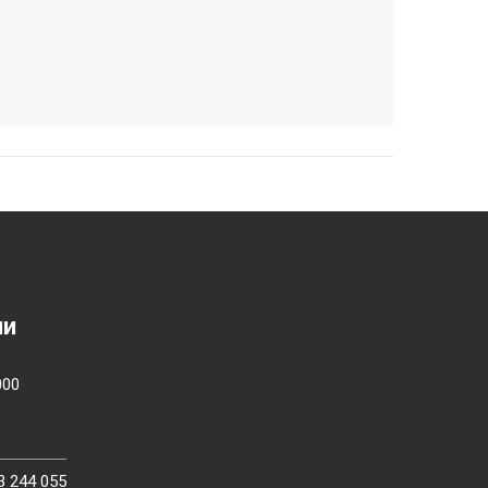
ии
000
3 244 055