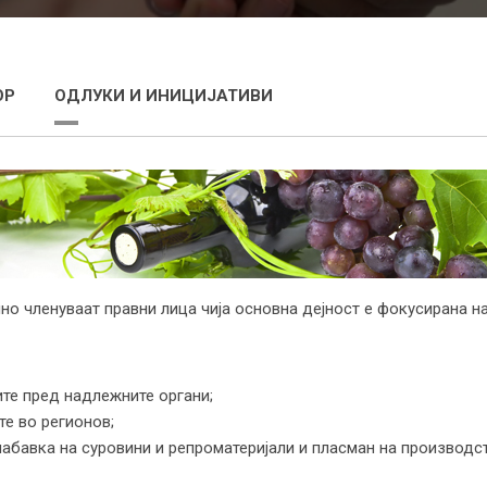
ОР
ОДЛУКИ И ИНИЦИЈАТИВИ
ино членуваат правни лица чија основна дејност е фокусирана на
ите пред надлежните органи;
те во регионов;
абавка на суровини и репроматеријали и пласман на производст