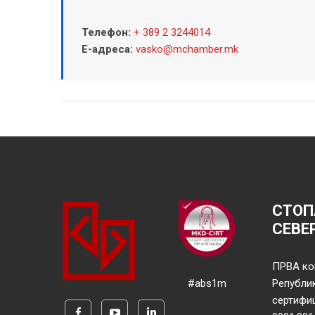
Телефон:
+ 389 2 3244014
Е-адреса:
vasko@mchamber.mk
СТОП
СЕВЕ
ПРВА ко
#abs1m
Републи
сертифи