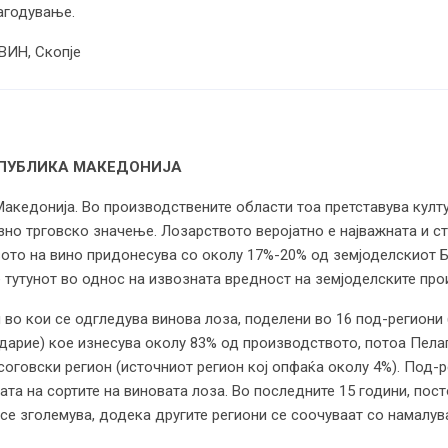
лагодување.
ВИН, Скопје
ЕПУБЛИКА МАКЕДОНИЈА
Македонија. Во производствените области тоа претставува култу
но трговско значење. Лозарството веројатно е најважната и с
ото на вино придонесува со околу 17%-20% од земјоделскиот Б
е тутунот во однос на извозната вредност на земјоделските про
 во кои се одгледува винова лоза, поделени во 16 под-региони 
дарие) кое изнесува околу 83% од производството, потоа Пела
говски регион (источниот регион кој опфаќа околу 4%). Под-р
ата на сортите на виновата лоза. Во последните 15 години, по
се зголемува, додека другите региони се соочуваат со намалув