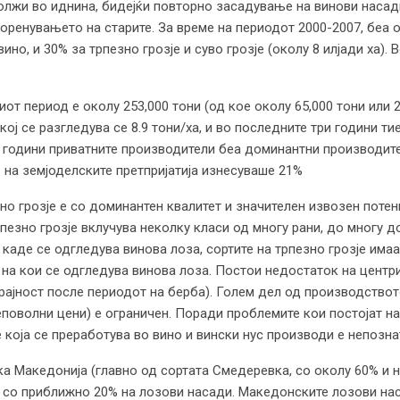
лжи во иднина, бидејќи повторно засадување на винови насад
оренувањето на старите. За време на периодот 2000-2007, беа о
вино, и 30% за трпезно грозје и суво грозје (околу 8 илјади ха).
 период е околу 253,000 тони (од кое околу 65,000 тони или 28
ој се разгледува се 8.9 тони/ха, и во последните три години т
е години приватните производители беа доминантни производите
на земјоделските претпријатија изнесуваше 21%
о грозје е со доминантен квалитет и значителен извозен поте
пезно грозје вклучува неколку класи од многу рани, до многу до
 каде се одгледува винова лоза, сортите на трпезно грозје има
на кои се одгледува винова лоза. Постои недостаток на центри
рајност после периодот на берба). Голем дел од производствот
неповолни цени) е ограничен. Поради проблемите кои постојат на
е која се преработува во вино и вински нус производи е непозна
а Македонија (главно од сортата Смедеревка, со околу 60% и н
о со приближно 20% на лозови насади. Македонските лозови на