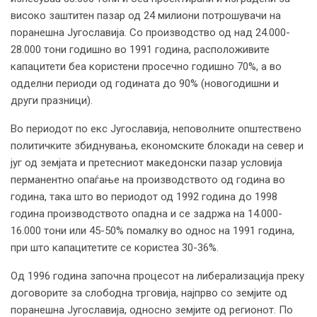
високо заштитен пазар од 24 милиони потрошувачи на
поранешна Југославија. Со производство од над 24.000-
28.000 тони годишно во 1991 година, расположивите
капацитети беа користени просечно годишно 70%, а во
одделни периоди од годината до 90% (новогодишни и
други празници).
Во периодот по екс Југославија, неповолните општествено
политичките збиднувања, економските блокади на север и
југ од земјата и претесниот македонски пазар условија
перманентно опаѓање на производството од година во
година, така што во периодот од 1992 година до 1998
година производството опадна и се задржа на 14.000-
16.000 тони или 45-50% помалку во однос на 1991 година,
при што капацитетите се користеа 30-36%.
Од 1996 година започна процесот на либерализација преку
договорите за слободна трговија, најпрво со земјите од
поранешна Југославија, односно земјите од регионот. По