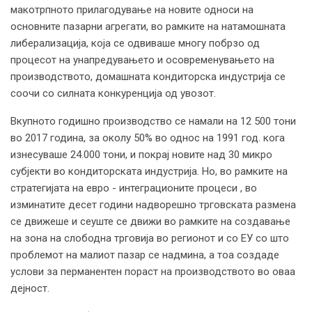
макотрпното прилагодување на новите односи на
основните пазарни агрегати, во рамките на натамошната
либерализација, која се одвиваше многу побрзо од
процесот на унапредувањето и осовременувањето на
производството, домашната кондиторска индустрија се
соочи со силната конкуренција од увозот.
Вкупното годишно производство се намали на 12 500 тони
во 2017 година, за околу 50% во однос на 1991 год. кога
изнесуваше 24.000 тони, и покрај новите над 30 микро
субјекти во кондиторската индустрија. Но, во рамките на
стратегијата на евро - интеграционите процеси , во
изминатите десет години надворешно трговската размена
се движеше и сеуште се движи во рамките на создавање
на зона на слободна трговија во регионот и со ЕУ со што
проблемот на малиот пазар се надмина, а тоа создаде
услови за перманентен пораст на производството во оваа
дејност.