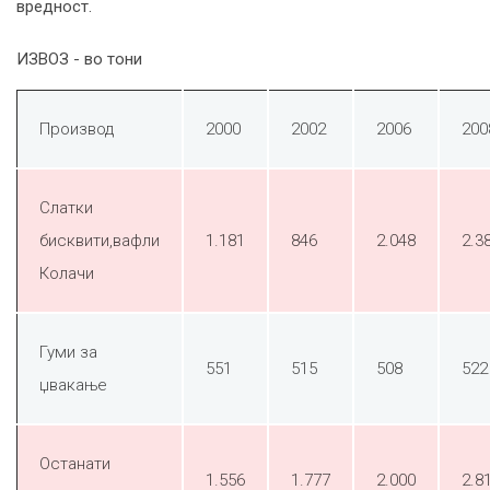
вредност.
ИЗВОЗ - во тони
Производ
2000
2002
2006
200
Слатки
бисквити,вафли
1.181
846
2.048
2.3
Колачи
Гуми за
551
515
508
522
џвакање
Останати
1.556
1.777
2.000
2.8