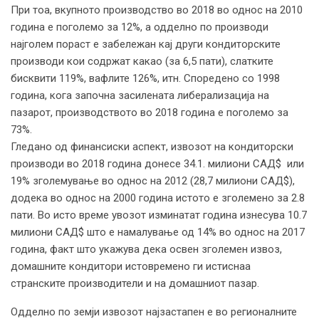
При тоа, вкупното производство во 2018 во однос на 2010
година е поголемо за 12%, а одделно по производи
најголем пораст е забележан кај други кондиторските
производи кои содржат какао (за 6,5 пати), слатките
бисквити 119%, вафлите 126%, итн. Споредено со 1998
година, кога започна засилената либерализација на
пазарот, производството во 2018 година е поголемо за
73%.
Гледано од финансиски аспект, извозoт на кондиторски
производи во 2018 година донесе 34.1. милиони САД$ или
19% зголемување во однос на 2012 (28,7 милиони САД$),
додека во однос на 2000 година истото е зголемено за 2.8
пати. Во исто време увозот изминатат година изнесува 10.7
милиони САД$ што е намалување од 14% во однос на 2017
година, факт што укажува дека освен зголемен извоз,
домашните кондитори истовремено ги истиснаа
странските производители и на домашниот пазар.
Одделно по земји извозот најзастапен е во регионалните