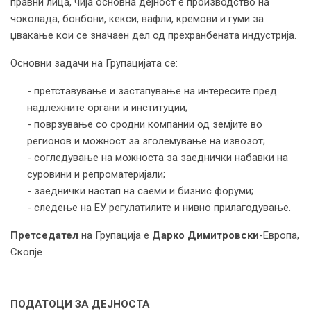
правни лица, чија основна дејност е производство на
чоколада, бонбони, кекси, вафли, кремови и гуми за
џвакање кои се значаен дел од прехранбената индустрија.
Основни задачи на Групацијата се:
- претставување и застапување на интересите пред
надлежните органи и институции;
- поврзување со сродни компании од земјите во
регионов и можност за зголемување на извозот;
- согледување на можноста за заеднички набавки на
суровини и репроматеријали;
- заеднички настап на саеми и бизнис форуми;
- следење на ЕУ регулатилите и нивно прилагодување.
Претседател
на Групација е
Дарко Димитровски
-Европа,
Скопје
ПОДАТОЦИ ЗА ДЕЈНОСТА