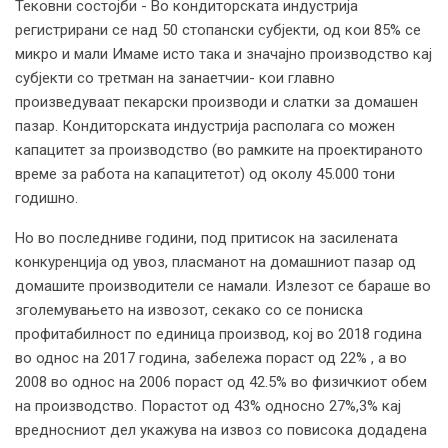
Тековни состојби - Во кондиторската индустрија
регистрирани се над 50 стопански субјекти, од кои 85% се
микро и мали Имаме исто така и значајно производство кај
субјекти со третман на занаетчии- кои главно
произведуваат пекарски производи и слатки за домашен
пазар. Кондиторската индустрија располага со можен
капацитет за производство (во рамките на проектираното
време за работа на капацитетот) од околу 45.000 тони
годишно.
Но во последниве години, под притисок на засилената
конкуренција од увоз, пласманот на домашниот пазар од
домашите производители се намали. Излезот се бараше во
зголемувањето на извозот, секако со се пониска
профитабилност по единица производ, кој во 2018 година
во однос на 2017 година, забележа пораст од 22% , а во
2008 во однос на 2006 пораст од 42.5% во физичкиот обем
на производство. Порастот од 43% односно 27%,3% кај
вредносниот дел укажува на извоз со повисока додадена