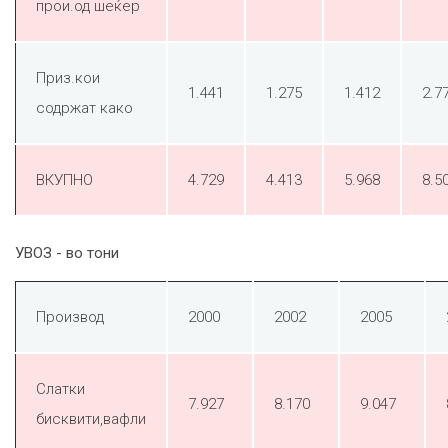
прои.од шеќер
Приз.кои
1.441
1.275
1.412
2.7
содржат како
ВКУПНО
4.729
4.413
5.968
8.5
УВОЗ - во тони
Производ
2000
2002
2005
Слатки
7.927
8.170
9.047
бисквити,вафли