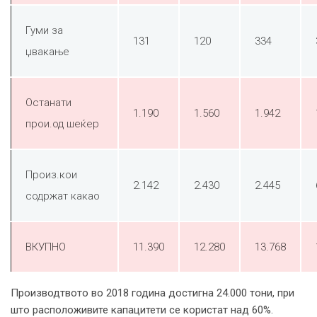
Гуми за
131
120
334
џвакање
Останати
1.190
1.560
1.942
прои.од шеќер
Произ.кои
2.142
2.430
2.445
содржат какао
ВКУПНО
11.390
12.280
13.768
Производтвото во 2018 година достигна 24.000 тони, при
што расположивите капацитети се користат над 60%.