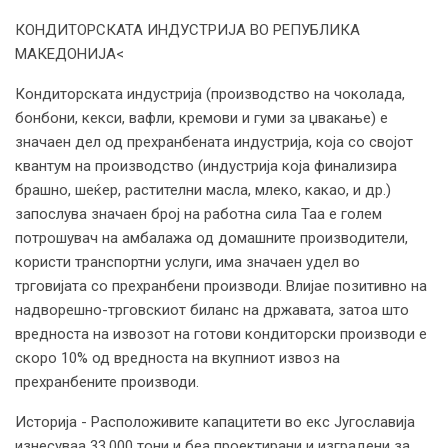
КОНДИТОРСКАТА ИНДУСТРИЈА ВО РЕПУБЛИКА
МАКЕДОНИЈА<
Кондиторската индустрија (производство на чоколада,
бонбони, кекси, вафли, кремови и гуми за џвакање) е
значаен дел од прехранбената индустрија, која со својот
квантум на производство (индустрија која финализира
брашно, шеќер, растителни масла, млеко, какао, и др.)
запослува значаен број на работна сила Таа е голем
потрошувач на амбалажа од домашните производители,
користи транспортни услуги, има значаен удел во
трговијата со прехранбени производи. Влијае позитивно на
надворешно-трговскиот биланс на државата, затоа што
вредноста на извозот на готови кондиторски производи е
скоро 10% од вредноста на вкупниот извоз на
прехранбените производи.
Историја - Расположивите капацитети во екс Југославија
изнесуваа 33.000 тони и беа проектирани и изградени за