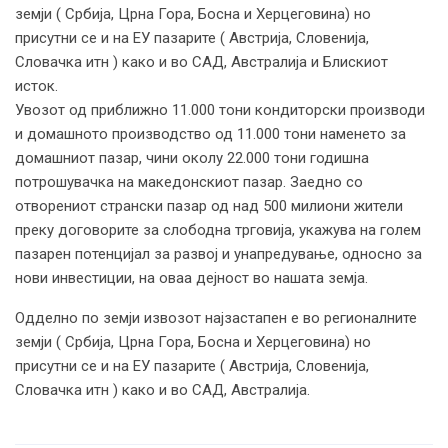
земји ( Србија, Црна Гора, Босна и Херцеговина) но
присутни се и на ЕУ пазарите ( Австрија, Словенија,
Словачка итн ) како и во САД, Австралија и Блискиот
исток.
Увозот од приближно 11.000 тони кондиторски производи
и домашното производство од 11.000 тони наменето за
домашниот пазар, чини околу 22.000 тони годишна
потрошувачка на македонскиот пазар. Заедно со
отворениот странски пазар од над 500 милиони жители
преку договорите за слободна трговија, укажува на голем
пазарен потенцијал за развој и унапредување, односно за
нови инвестиции, на оваа дејност во нашата земја.
Одделно по земји извозот најзастапен е во регионалните
земји ( Србија, Црна Гора, Босна и Херцеговина) но
присутни се и на ЕУ пазарите ( Австрија, Словенија,
Словачка итн ) како и во САД, Австралија.