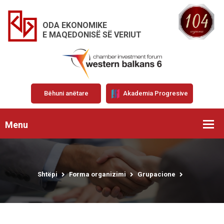
ODA EKONOMIKE
E MAQEDONISË SË VERIUT
Bëhuni anëtare
Akademia Progresive
Menu
Shtëpi
Forma organizimi
Grupacione