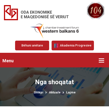
ODA EKONOMIKE
E MAQEDONISË SË VERIUT
Bëhuni anëtare
Akademia Progresive
Menu
Nga shoqatat
Shtëpi
Aktuale
Lajme