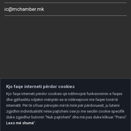
ic@mchamber.mk
Kjo faqe interneti përdor cookies
Kjo faqe interneti përdor cookies që ndihmojnë funksionimin e faqes
dhe gjithashtu ndjekin mënyrën se si ndërveproni me faqen tonë të
internetit. Për të ofruar përvojën më të mirë për përdoruesit, ju lutemi
zgjidhni individualisht nëse pajtoheni ose jo me secilin cookie specifik
duke zgjedhur butonin “Nuk pajtohem” dhe më pas duke klikuar “Prano”.
Lexo më shumë'
.
Copyright © 2026 Developed by
Unet
. All rights reserved.