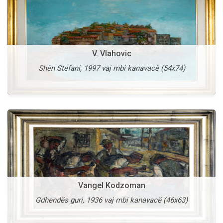
Vangel Kodzoman
V. Vlahovic
Shkupi i Vjetër, 1953 vaj mbi karton (42x60)
Shën Stefani, 1997 vaj mbi kanavacë (54x74)
Më shumë
Vangel Naumovski
Vangel Kodzoman
Drita Qiellore, 1995 vaj mbi kanavacë (138x98)
Gdhendës guri, 1936 vaj mbi kanavacë (46x63)
Më shumë