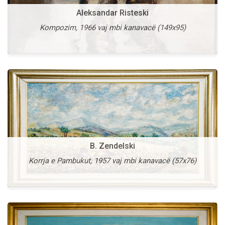
Aleksandar Risteski
V. Vlahovic
Kompozim, 1966 vaj mbi kanavacë (149x95)
Shën Stefani, 1997 vaj mbi kanavacë (54x74)
B. Zendelski
Vangel Kodzoman
Korrja e Pambukut, 1957 vaj mbi kanavacë (57x76)
Gdhendës guri, 1936 vaj mbi kanavacë (46x63)