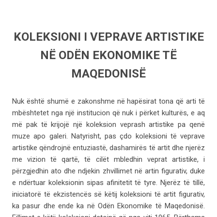
KOLEKSIONI I VEPRAVE ARTISTIKE
NË ODËN EKONOMIKE TË
MAQEDONISË
Nuk është shumë e zakonshme në hapësirat tona që arti të
mbështetet nga një institucion që nuk i përket kulturës, e aq
më pak të krijojë një koleksion veprash artistike pa qenë
muze apo galeri. Natyrisht, pas çdo koleksioni të veprave
artistike qëndrojnë entuziastë, dashamirës të artit dhe njerëz
me vizion të qartë, të cilët mbledhin veprat artistike, i
përzgjedhin ato dhe ndjekin zhvillimet në artin figurativ, duke
e ndërtuar koleksionin sipas afinitetit të tyre. Njerëz të tillë,
iniciatorë të ekzistencës së këtij koleksioni të artit figurativ,
ka pasur dhe ende ka në Odën Ekonomike të Maqedonisë.