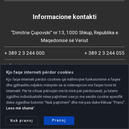
Informacione kontakti
“Dimitrie Çupovski” nr.13, 1000 Shkup, Republika e
Maqedonisë së Veriut
+ 389 2 3 244 000
+ 389 2 3 244 055
ic@mchamber.mk
Kjo faqe interneti përdor cookies
Kjo faqe interneti përdor cookies që ndihmojnë funksionimin e faqes
dhe gjithashtu ndjekin mënyrën se si ndërveproni me faqen tonë të
internetit. Për të ofruar përvojën më të mirë për përdoruesit, ju lutemi
zgjidhni individualisht nëse pajtoheni ose jo me secilin cookie specifik
duke zgjedhur butonin “Nuk pajtohem” dhe më pas duke klikuar “Prano”.
Lexo më shumë'
.
Pranoj
Nuk pranoj