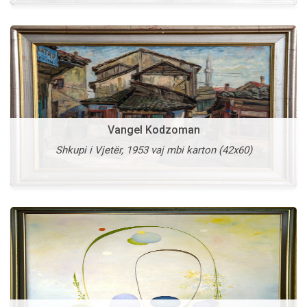
Vangel Kodzoman
Vasko Taskovski
Shkupi i Vjetër, 1953 vaj mbi karton (42x60)
Prani e Panjohur, 1995 vaj mbi kanavacë (115x145)