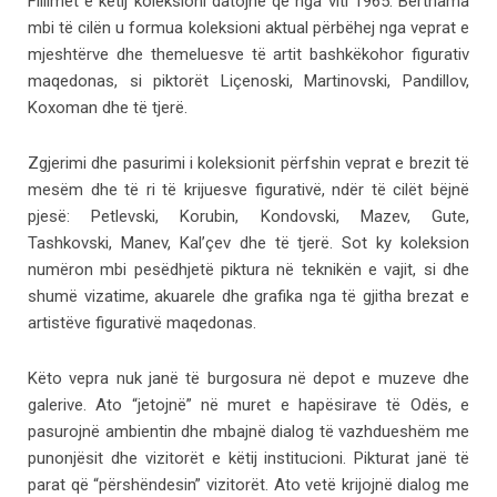
Fillimet e këtij koleksioni datojnë që nga viti 1965. Bërthama
mbi të cilën u formua koleksioni aktual përbëhej nga veprat e
mjeshtërve dhe themeluesve të artit bashkëkohor figurativ
maqedonas, si piktorët Liçenoski, Martinovski, Pandillov,
Koxoman dhe të tjerë.
Zgjerimi dhe pasurimi i koleksionit përfshin veprat e brezit të
mesëm dhe të ri të krijuesve figurativë, ndër të cilët bëjnë
pjesë: Petlevski, Korubin, Kondovski, Mazev, Gute,
Tashkovski, Manev, Kal’çev dhe të tjerë. Sot ky koleksion
numëron mbi pesëdhjetë piktura në teknikën e vajit, si dhe
shumë vizatime, akuarele dhe grafika nga të gjitha brezat e
artistëve figurativë maqedonas.
Këto vepra nuk janë të burgosura në depot e muzeve dhe
galerive. Ato “jetojnë” në muret e hapësirave të Odës, e
pasurojnë ambientin dhe mbajnë dialog të vazhdueshëm me
Aleksandar Risteski
punonjësit dhe vizitorët e këtij institucioni. Pikturat janë të
Kompozim, 1966 vaj mbi kanavacë (149x95)
parat që “përshëndesin” vizitorët. Ato vetë krijojnë dialog me