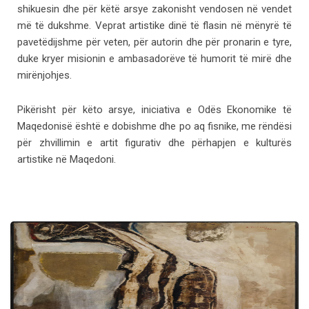
shikuesin dhe për këtë arsye zakonisht vendosen në vendet
më të dukshme. Veprat artistike dinë të flasin në mënyrë të
pavetëdijshme për veten, për autorin dhe për pronarin e tyre,
duke kryer misionin e ambasadorëve të humorit të mirë dhe
mirënjohjes.
Pikërisht për këto arsye, iniciativa e Odës Ekonomike të
Maqedonisë është e dobishme dhe po aq fisnike, me rëndësi
për zhvillimin e artit figurativ dhe përhapjen e kulturës
B. Zendelski
artistike në Maqedoni.
Korrja e Pambukut, 1957 vaj mbi kanavacë (57x76)