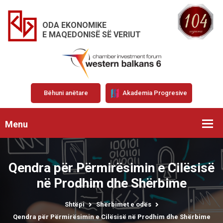
ODA EKONOMIKE
E MAQEDONISË SË VERIUT
Bëhuni anëtare
Akademia Progresive
Menu
Qendra për Përmirësimin e Cilësisë
në Prodhim dhe Shërbime
Shtëpi
Shërbimet e odës
Qendra për Përmirësimin e Cilësisë në Prodhim dhe Shërbime