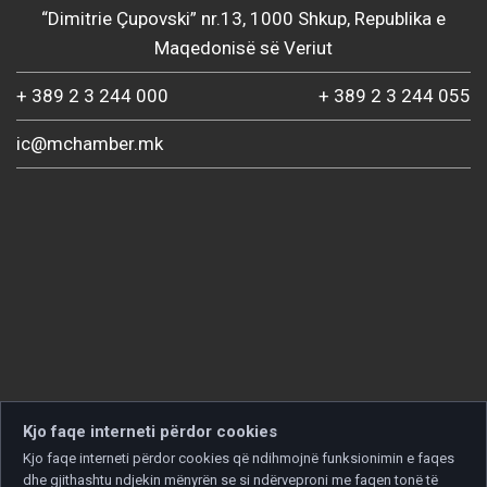
“Dimitrie Çupovski” nr.13, 1000 Shkup, Republika e
Maqedonisë së Veriut
+ 389 2 3 244 000
+ 389 2 3 244 055
ic@mchamber.mk
Kjo faqe interneti përdor cookies
Kjo faqe interneti përdor cookies që ndihmojnë funksionimin e faqes
dhe gjithashtu ndjekin mënyrën se si ndërveproni me faqen tonë të