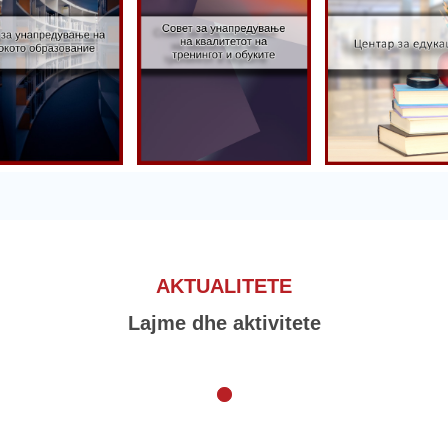
Këshilli për
avancimin e
shilli për
cilësisë së
ancimin e
trajnimeve
Qendra për
simit të lartë
dhe kurseve
edukim
AKTUALITETE
Lajme dhe aktivitete