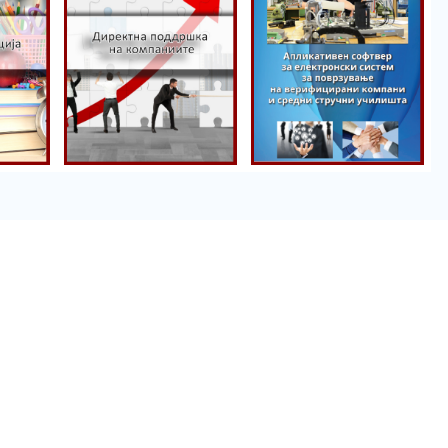
Mbështetje
direkte për
Portali
kompanitë
praktika