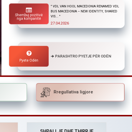
" "
Shembuj pozitivë
01.04.2026
nga kompanitë
🠊 PARASHTRO PYETJE PËR ODËN
Pyete Odën
Rregullativa ligjore
SHPALLJE DHE THIRRJE