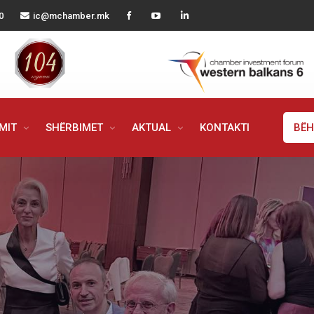
0
ic@mchamber.mk
IMIT
SHËRBIMET
AKTUAL
KONTAKTI
BËH