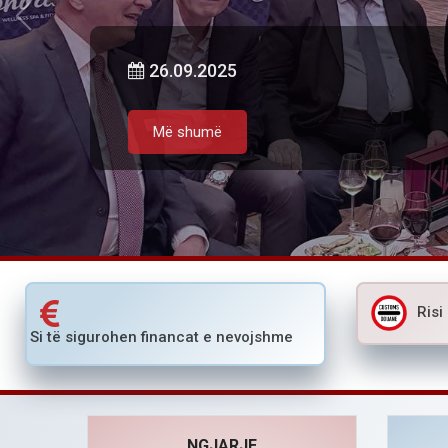
26.09.2025
Më shumë
Risi
Si të sigurohen financat e nevojshme
NGJARJE