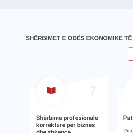
SHËRBIMET E ODËS EKONOMIKE T
6
7
ve
Shërbime profesionale
Patr
korrekture për biznes
Patron
dhe shkencë