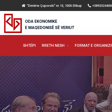
“Dimitrie Çupovski” nr.13, 1000 Shkup
+3892324400
ODA EKONOMIKE
E MAQEDONISË SË VERIUT
SHTËPI
RRETH NESH
FORMAT E ORGANIZ