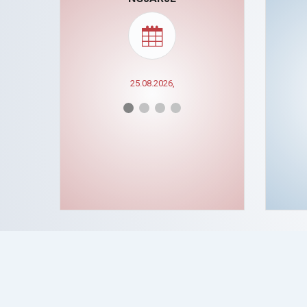
25.08.2026,
🠊 QE