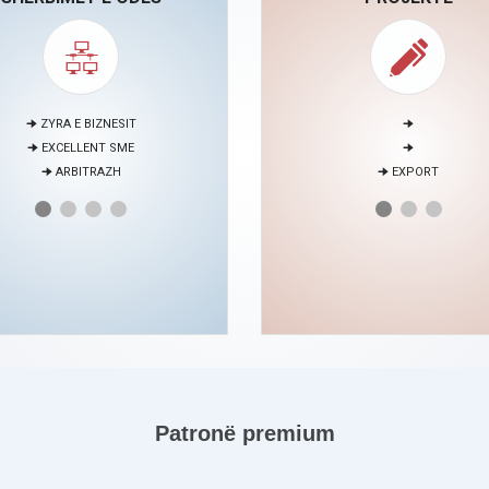
🠊 MEDIACION
🠊 PARTNERSHIP WITH EU BUSIN
🠊 PROJEKTE
🠊 ENERGY SKILLS
NDRA PËR EDUKIM DHE ZHVILLIM TË
BURIMEVE NJERËZORE
Patronë premium