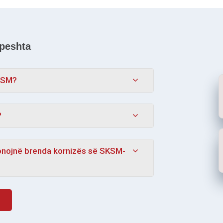
hpeshta
SKSM?
?
sionojnë brenda kornizës së SKSM-