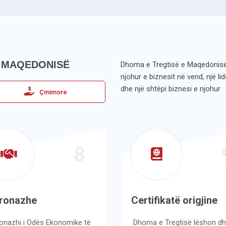
Ë MAQEDONISË
Dhoma e Tregtisë e Maqedonis
njohur e biznesit në vend, një l
dhe një shtëpi biznesi e njohur
Çmimore
8
onazhe
Certifikatë origjine
azhi i Odës Ekonomike të
Dhoma e Tregtisë lëshon dhe