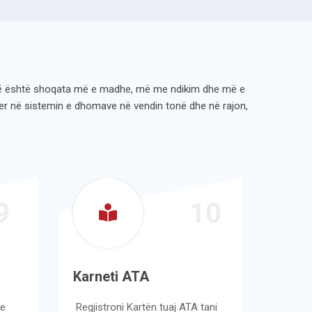
ë është shoqata më e madhe, më me ndikim dhe më e
ider në sistemin e dhomave në vendin tonë dhe në rajon,
9
10
Karneti ATA
Opinio
rekom
Regjistroni Kartën tuaj ATA tani