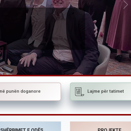
 në punën doganore
Lajme për tatimet
SHËRBIMET E ODËS
PROJEKTE