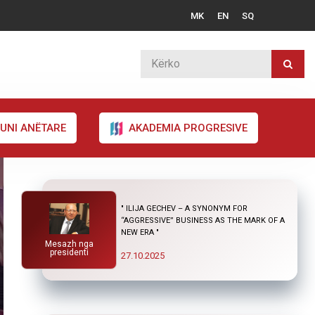
MK
EN
SQ
UNI ANËTARE
AKADEMIA PROGRESIVE
" ILIJA GECHEV – A SYNONYM FOR
“AGGRESSIVE” BUSINESS AS THE MARK OF A
NEW ERA "
Mesazh nga
presidenti
27.10.2025