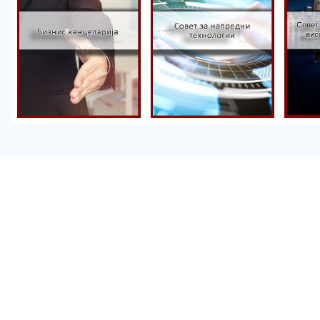
Këshilli për
Kë
teknologji të
av
Zyra e biznesit
avancuara
ar