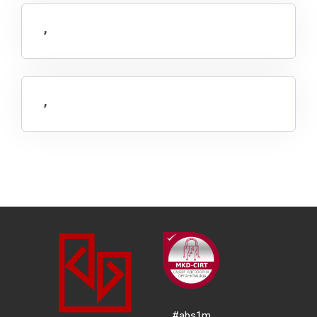
,
,
#abs1m