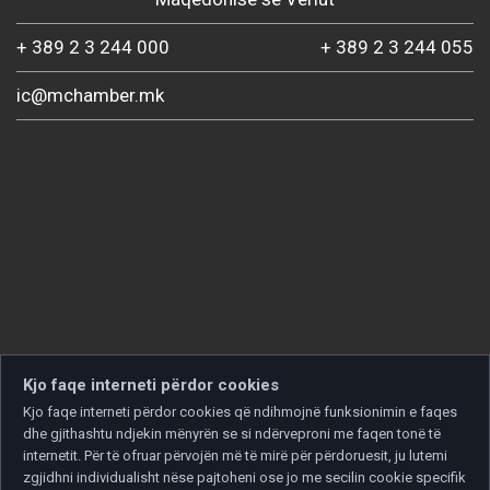
+ 389 2 3 244 000
+ 389 2 3 244 055
ic@mchamber.mk
Kjo faqe interneti përdor cookies
Kjo faqe interneti përdor cookies që ndihmojnë funksionimin e faqes
dhe gjithashtu ndjekin mënyrën se si ndërveproni me faqen tonë të
internetit. Për të ofruar përvojën më të mirë për përdoruesit, ju lutemi
zgjidhni individualisht nëse pajtoheni ose jo me secilin cookie specifik