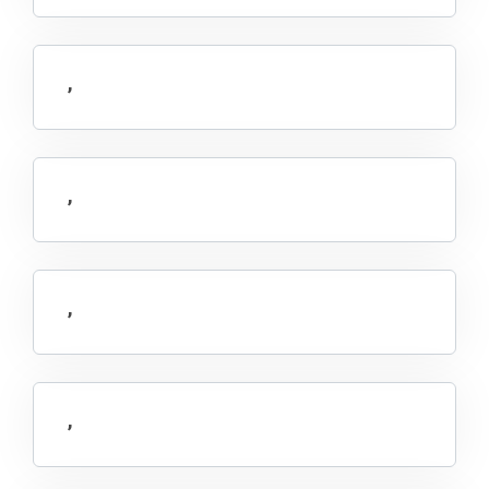
,
,
,
,