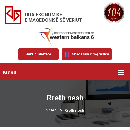
ODA EKONOMIKE
E MAQEDONISË SË VERIUT
Bëhuni anëtare
Akademia Progresive
Menu
Rreth nesh
Shtëpi
Rreth nesh