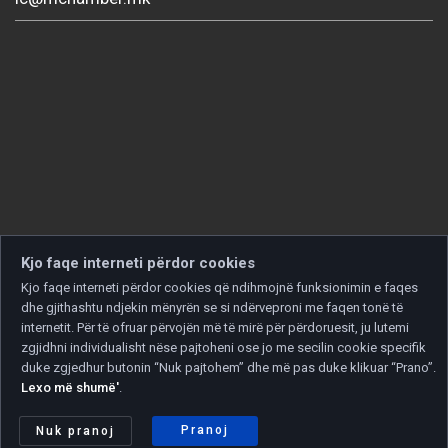
Kjo faqe interneti përdor cookies
Kjo faqe interneti përdor cookies që ndihmojnë funksionimin e faqes
dhe gjithashtu ndjekin mënyrën se si ndërveproni me faqen tonë të
internetit. Për të ofruar përvojën më të mirë për përdoruesit, ju lutemi
zgjidhni individualisht nëse pajtoheni ose jo me secilin cookie specifik
duke zgjedhur butonin “Nuk pajtohem” dhe më pas duke klikuar “Prano”.
Lexo më shumë'
.
Copyright © 2026 Developed by
Unet
. All rights reserved.
Politika e privatësisë
|
Politika e cookies
Pranoj
Nuk pranoj