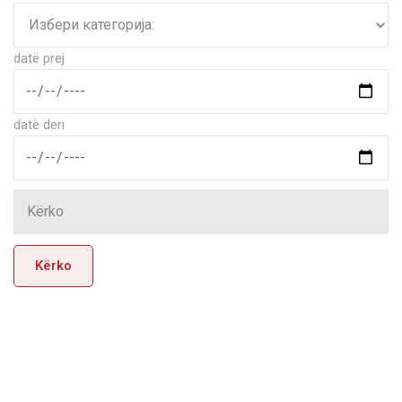
datë prej
datë deri
Kërko