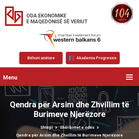
ODA EKONOMIKE
E MAQEDONISË SË VERIUT
Bëhuni anëtare
Akademia Progresive
Menu
Qendra për Arsim dhe Zhvillim të
Burimeve Njerëzore
Shtëpi
Shërbimet e odës
Qendra për Arsim dhe Zhvillim të Burimeve Njerëzore