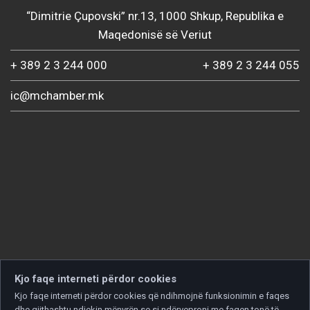
“Dimitrie Çupovski” nr.13, 1000 Shkup, Republika e
Maqedonisë së Veriut
+ 389 2 3 244 000
+ 389 2 3 244 055
ic@mchamber.mk
Kjo faqe interneti përdor cookies
Kjo faqe interneti përdor cookies që ndihmojnë funksionimin e faqes
dhe gjithashtu ndjekin mënyrën se si ndërveproni me faqen tonë të