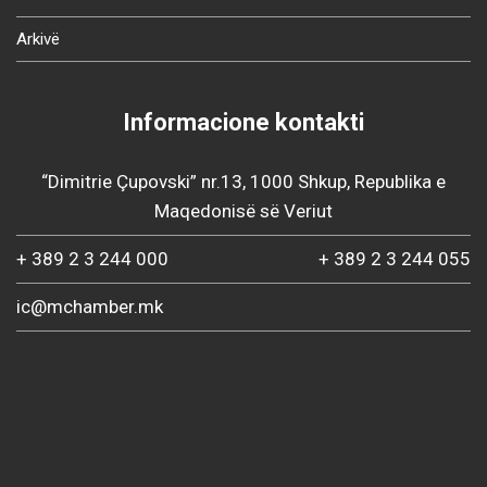
Arkivë
Informacione kontakti
“Dimitrie Çupovski” nr.13, 1000 Shkup, Republika e
Maqedonisë së Veriut
+ 389 2 3 244 000
+ 389 2 3 244 055
ic@mchamber.mk