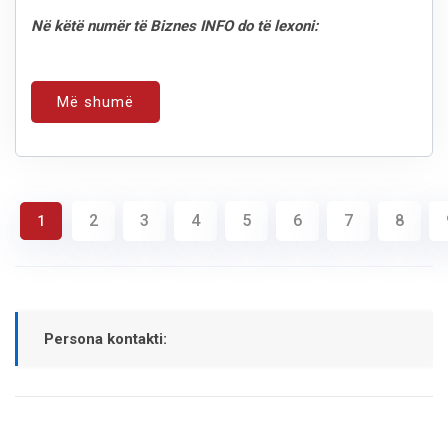
Në këtë numër të Biznes INFO do të lexoni:
Më shumë
2
3
4
5
6
7
8
1
Persona kontakti: