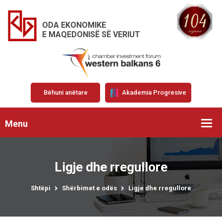
ODA EKONOMIKE
E MAQEDONISË SË VERIUT
Bëhuni anëtare
Akademia Progresive
Menu
Ligje dhe rregullore
Shtëpi
Shërbimet e odës
Ligje dhe rregullore