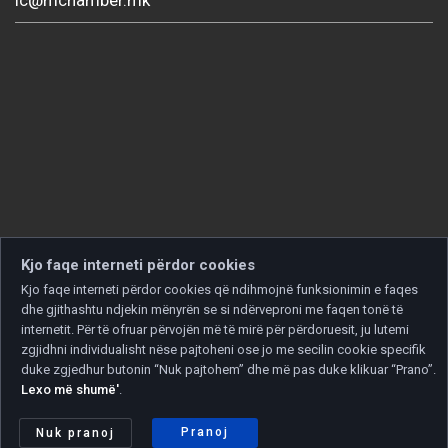
Kjo faqe interneti përdor cookies
Kjo faqe interneti përdor cookies që ndihmojnë funksionimin e faqes
dhe gjithashtu ndjekin mënyrën se si ndërveproni me faqen tonë të
internetit. Për të ofruar përvojën më të mirë për përdoruesit, ju lutemi
zgjidhni individualisht nëse pajtoheni ose jo me secilin cookie specifik
duke zgjedhur butonin “Nuk pajtohem” dhe më pas duke klikuar “Prano”.
Lexo më shumë'
.
Copyright © 2026 Developed by
Unet
. All rights reserved.
Politika e privatësisë
|
Politika e cookies
Pranoj
Nuk pranoj