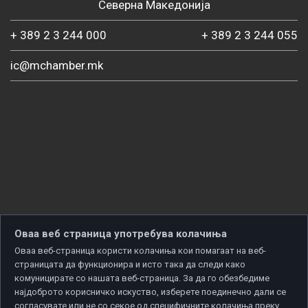
Северна Македонија
+ 389 2 3 244 000
+ 389 2 3 244 055
ic@mchamber.mk
Оваа веб страница употребува колачиња
Оваа веб-страница користи колачиња кои помагаат на веб-
страницата да функционира и исто така да следи како
комуницирате со нашата веб-страница. За да го обезбедиме
најдоброто корисничко искуство, изберете поединечно дали се
согласувате или не со секое од специфичните колачиња преку