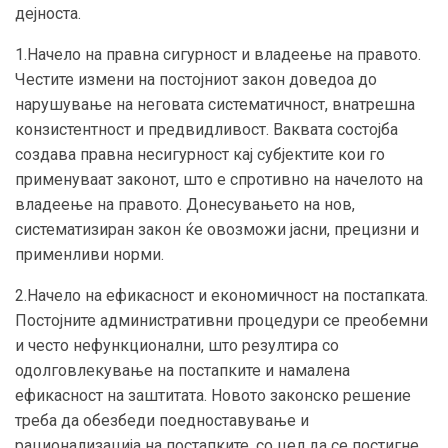
дејноста.
1.Начело на правна сигурност и владеење на правото.
Честите измени на постојниот закон доведоа до
нарушување на неговата систематичност, внатрешна
конзистентност и предвидливост. Ваквата состојба
создава правна несигурност кај субјектите кои го
применуваат законот, што е спротивно на начелото на
владеење на правото. Донесувањето на нов,
систематизиран закон ќе овозможи јасни, прецизни и
применливи норми.
2.Начело на ефикасност и економичност на постапката.
Постојните административни процедури се преобемни
и често нефункционални, што резултира со
одолговлекување на постапките и намалена
ефикасност на заштитата. Новото законско решение
треба да обезбеди поедноставување и
рационализација на постапките, со цел да се постигне