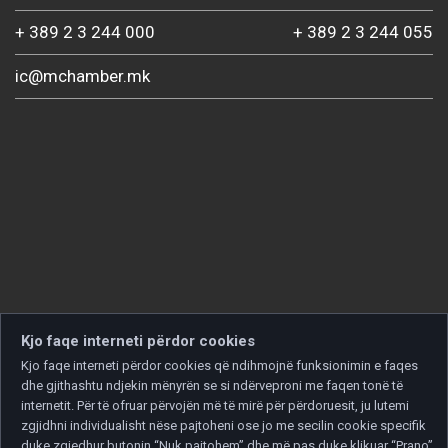
+ 389 2 3 244 000
+ 389 2 3 244 055
ic@mchamber.mk
Kjo faqe interneti përdor cookies
Kjo faqe interneti përdor cookies që ndihmojnë funksionimin e faqes
dhe gjithashtu ndjekin mënyrën se si ndërveproni me faqen tonë të
internetit. Për të ofruar përvojën më të mirë për përdoruesit, ju lutemi
zgjidhni individualisht nëse pajtoheni ose jo me secilin cookie specifik
duke zgjedhur butonin “Nuk pajtohem” dhe më pas duke klikuar “Prano”.