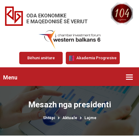
ODA EKONOMIKE
E MAQEDONISË SË VERIUT
Bëhuni anëtare
Akademia Progresive
Menu
Mesazh nga presidenti
Shtëpi
Aktuale
Lajme