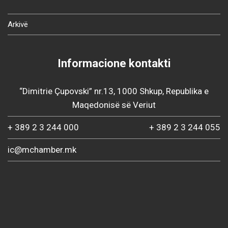
Arkivë
Informacione kontakti
“Dimitrie Çupovski” nr.13, 1000 Shkup, Republika e
Maqedonisë së Veriut
+ 389 2 3 244 000
+ 389 2 3 244 055
ic@mchamber.mk