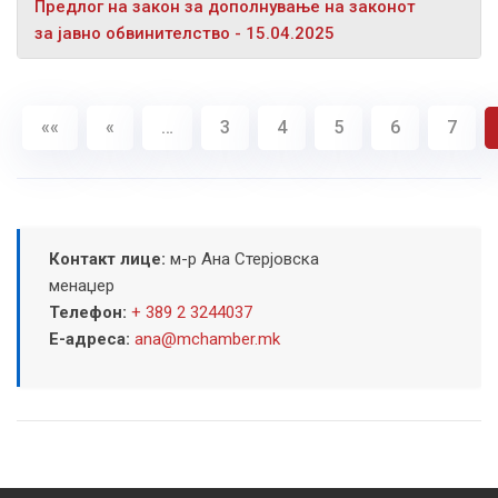
Предлог на закон за дополнување на законот
за јавно обвинителство - 15.04.2025
««
«
…
3
4
5
6
7
Контакт лице:
м-р Ана Стерјовска
менаџер
Телефон:
+ 389 2 3244037
Е-адреса:
ana@mchamber.mk