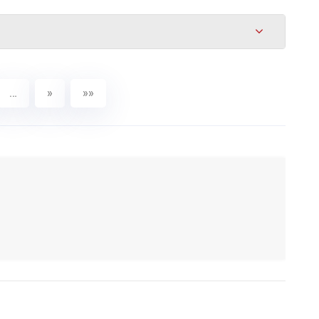
…
»
»»