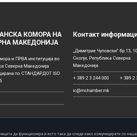
АНСКА КОМОРА НА
Контакт информац
РНА МАКЕДОНИЈА
„Димитрие Чуповски“ бр.13, 1
Скопје, Република Северна
мора и ПРВА институција во
Македонија
ка Северна Македонија
цирана по СТАНДАРДОТ ISO
+ 389 2 3 244 000
+ 389 2 
5
ic@mchamber.mk
ницата да функционира и исто така да следи како комуницирате со наша