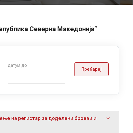
Република Северна Македонија“
датум до
Пребарај
дење на регистар за доделени броеви и