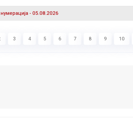
 нумерација - 05.08.2026
2
3
4
5
6
7
8
9
10