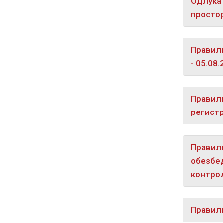
Одлука 
простор
Правилн
- 05.08
Правилн
регистр
Правилн
обезбед
контрол
Правилн