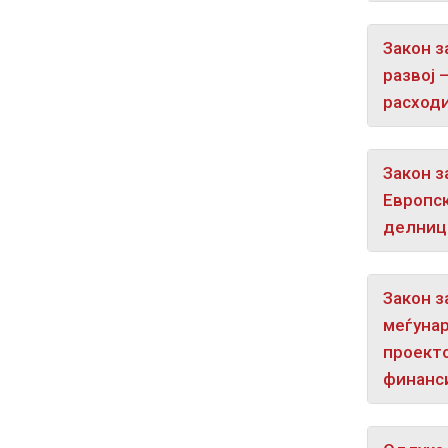
Закон з
развој 
расходи
Закон з
Европск
делница
Закон з
меѓунар
проекто
финанси