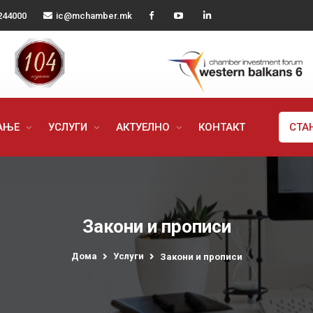
244000
ic@mchamber.mk
РАЊЕ
УСЛУГИ
АКТУЕЛНО
КОНТАКТ
СТА
Закони и прописи
Дома
Услуги
Закони и прописи