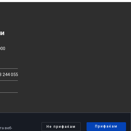
ии
000
3 244 055
Прифаќам
Не прифаќам
та веб-