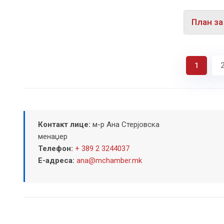
План за
1
Контакт лице:
м-р Ана Стерјовска
менаџер
Телефон:
+ 389 2 3244037
Е-адреса:
ana@mchamber.mk