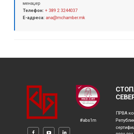
менаџер
Телефон:
+ 389 2 3244037
Е-адреса:
ana@mchamber.mk
СТОП
СЕВЕ
ПРВА ко
#abs1m
Републи
сертифи