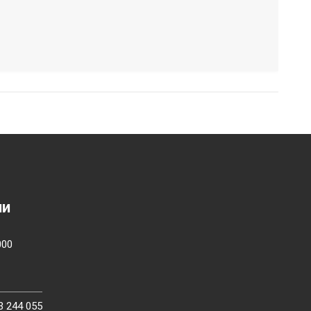
ии
000
3 244 055