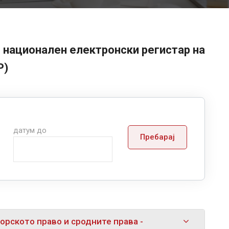
 национален електронски регистар на
Р)
датум до
Пребарај
орското право и сродните права -