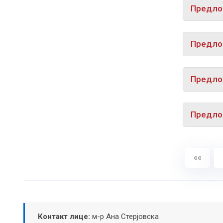
Предлог
Предлог
Предлог
Предлог
««
Контакт лице:
м-р Ана Стерјовска