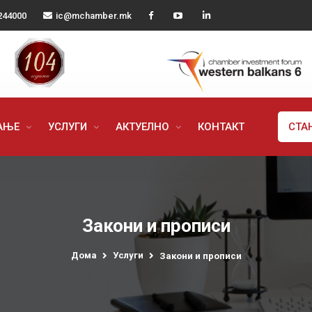
244000
ic@mchamber.mk
РАЊЕ
УСЛУГИ
АКТУЕЛНО
КОНТАКТ
СТА
Закони и прописи
Дома
Услуги
Закони и прописи