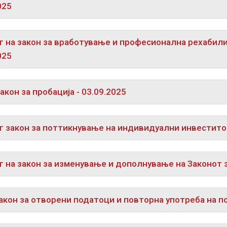
025
 на закон за вработување и професионална рехабилит
025
акон за пробација - 03.09.2025
 закон за поттикнување на индивидуални инвеститори
 на закон за изменување и дополнување на Законот з
акон за отворени податоци и повторна употреба на по