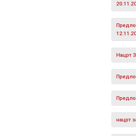
20.11.2
Предлог
12.11.2
Нацрт З
Предлог
Предлог
нацрт з