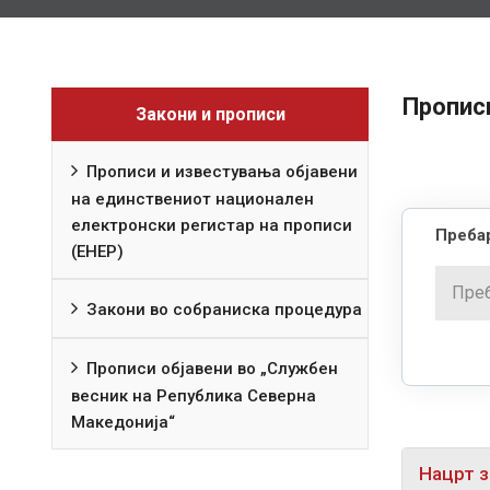
Прописи
Закони и прописи
Прописи и известувања објавени
на единствениот национален
електронски регистар на прописи
Пребар
(ЕНЕР)
Закони во собраниска процедура
Прописи објавени во „Службен
весник на Република Северна
Македонија“
Нацрт з