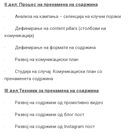
II
дел: Процес на пренамена на содржина
· Анализа на кампања – селекција на клучни пораки
· Дефинирање на content pillars (столбови на
комуникација)
· Дефинирање на формати на содржина
· Развој на комуникациски план
· Студија на случај: Комуникациски план со
пренаменета содржина
III
дел:
Техники за пренамена на содржина
· Развој на содржини од промотивно видео
· Развој на содржини од блог пост
· Развој на содржини од Instagram пост