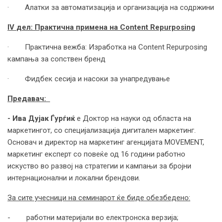
· Алатки за автоматизација и организација на содржини
IV
дел: Практична примена на
Content Repurposing
· Практична вежба: Изработка на Content Repurposing
кампања за сопствен бренд
· Фидбек сесија и насоки за унапредување
Предавач:
- Ива Дујак
Ѓурѓиќ
e Доктор на науки од областа на
маркетингот, со специјализација дигитален маркетинг.
Основач и директор на маркетинг агенцијата MOVEMENT,
маркетинг експерт со повеќе од 16 години работно
искуство во развој на стратегии и кампањи за бројни
интернационални и локални брендови.
За сите учесници на семинарот ќе биде обезбедено:
- работни материјали во електронска верзија;