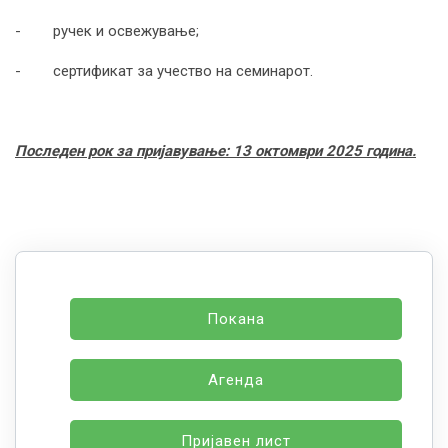
- ручeк и освежување;
- сертификат за учество на семинарот.
Последен рок за пријавување:
13
октомври 2025 година.
Покана
Агенда
Пријавен лист