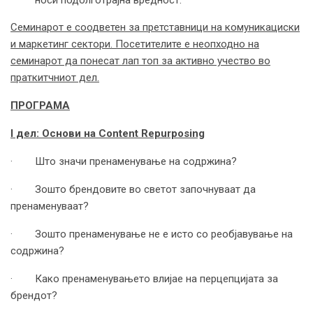
носи подолготрајна вредност.
Семинарот е соодветен за претставници на комуникациски
и маркетинг сектори. Посетителите е неопходно на
семинарот да понесат лап топ за активно учество во
праткитчниот дел.
ПРОГРАМА
I
дел: Основи на
Content Repurposing
· Што значи пренаменување на содржина?
· Зошто брендовите во светот започнуваат да
пренаменуваат?
· Зошто пренаменување не е исто со реобјавување на
содржина?
· Како пренаменувањето влијае на перцепцијата за
брендот?