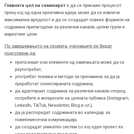
Главната цел
на семинарот
е да се прикаже процесот
преку кој од една креативна идеја, може да се извлече
максимална вредност и да се создадат повеќе формати на
содржина прилагодени за различни канали, целни групи и
маркетинг цели.
По завршувањето на сесијата, учесниците ќе
бидат
подготвени
да:
препознаат кои елементи од кампањата може да се
реупотребат,
употребат техники и методи за пренамена за да ја
преработат селектираната содржина,
да адаптираат содржина за различни канали според
потребите и интересите на целната публика (Instagram,
LinkedIn, TikTok, Newsletter, Blog и сл.),
да ја распоредат содржината во календар за
повеќемесечна комуникација,
да создадат уникатен систем со кој еден проект ќе