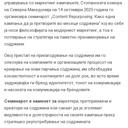
управување со маркетинг кампањите, Стопанската комора
на Северна Македонија на 14 октомври 2025 година го
организира семинарот: „Content Repurposing: Како една
кампања да ја претворите во месеци содржина“ кој во себе
ја носи филозофијата на модерниот маркетинг, а тоа е
потпирање на стратегија на паметно пренаменување на
содржини.
Овој пристап на прилагодување на содржина им го
олеснува на компаниите и организациите процесот на
креирање на нови парчиња содржина, им обезбедува
конзистентност и континуитет на долг рок, во исто време
задржувајќи ги бренд идентитетот, тонот на комуникација
и насоката на комуникација на брендовите.
Семинарот е
наменет
за
маркетери, претприемачи и
креатори на содржина кои сакаат да ја зголемат
видливоста и долготрајноста на своите кампањи преку
стратешко реупотребување на содржината.