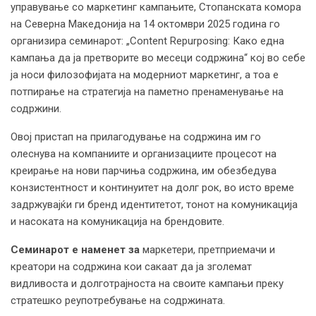
управување со маркетинг кампањите, Стопанската комора
на Северна Македонија на 14 октомври 2025 година го
организира семинарот: „Content Repurposing: Како една
кампања да ја претворите во месеци содржина“ кој во себе
ја носи филозофијата на модерниот маркетинг, а тоа е
потпирање на стратегија на паметно пренаменување на
содржини.
Овој пристап на прилагодување на содржина им го
олеснува на компаниите и организациите процесот на
креирање на нови парчиња содржина, им обезбедува
конзистентност и континуитет на долг рок, во исто време
задржувајќи ги бренд идентитетот, тонот на комуникација
и насоката на комуникација на брендовите.
Семинарот е
наменет
за
маркетери, претприемачи и
креатори на содржина кои сакаат да ја зголемат
видливоста и долготрајноста на своите кампањи преку
стратешко реупотребување на содржината.