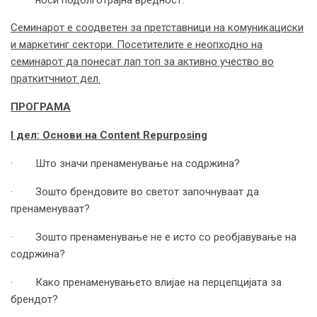
носи подолготрајна вредност.
Семинарот е соодветен за претставници на комуникациски
и маркетинг сектори. Посетителите е неопходно на
семинарот да понесат лап топ за активно учество во
праткитчниот дел.
ПРОГРАМА
I
дел: Основи на
Content Repurposing
· Што значи пренаменување на содржина?
· Зошто брендовите во светот започнуваат да
пренаменуваат?
· Зошто пренаменување не е исто со реобјавување на
содржина?
· Како пренаменувањето влијае на перцепцијата за
брендот?