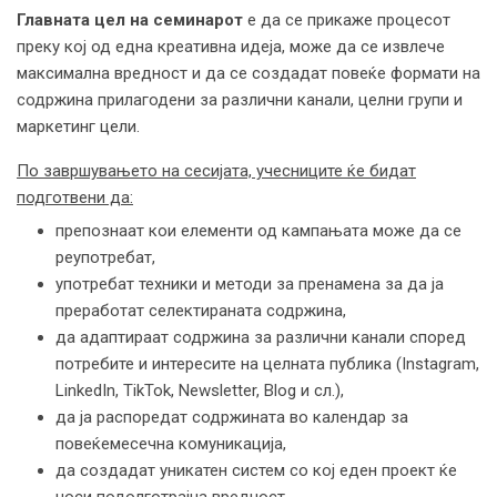
Главната цел
на семинарот
е да се прикаже процесот
преку кој од една креативна идеја, може да се извлече
максимална вредност и да се создадат повеќе формати на
содржина прилагодени за различни канали, целни групи и
маркетинг цели.
По завршувањето на сесијата, учесниците ќе
бидат
подготвени
да:
препознаат кои елементи од кампањата може да се
реупотребат,
употребат техники и методи за пренамена за да ја
преработат селектираната содржина,
да адаптираат содржина за различни канали според
потребите и интересите на целната публика (Instagram,
LinkedIn, TikTok, Newsletter, Blog и сл.),
да ја распоредат содржината во календар за
повеќемесечна комуникација,
да создадат уникатен систем со кој еден проект ќе