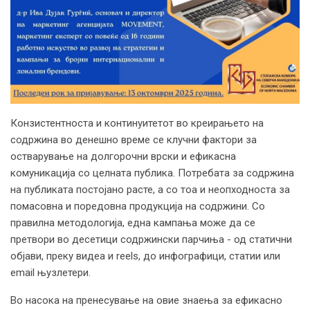
Конзистентноста и континуитетот во креирањето на
содржина во денешно време се клучни фактори за
остварување на долгорочни врски и ефикасна
комуникација со целната публика. Потребата за содржина
на публиката постојано расте, а со тоа и неопходноста за
помасовна и поредовна продукција на содржини. Со
правилна методологија, една кампања може да се
претвори во десетици содржински парчиња - од статични
објави, преку видеа и reels, до инфографици, статии или
email њузлетери.
Во насока на пренесување на овие знаења за ефикасно