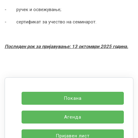
- ручeк и освежување;
- сертификат за учество на семинарот.
Последен рок за пријавување:
13
октомври 2025 година.
Покана
Агенда
Пријавен лист