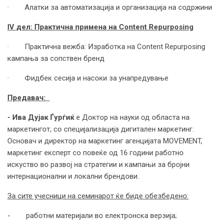
· Алатки за автоматизација и организација на содржини
IV
дел: Практична примена на
Content Repurposing
· Практична вежба: Изработка на Content Repurposing
кампања за сопствен бренд
· Фидбек сесија и насоки за унапредување
Предавач:
- Ива Дујак
Ѓурѓиќ
e Доктор на науки од областа на
маркетингот, со специјализација дигитален маркетинг.
Основач и директор на маркетинг агенцијата MOVEMENT,
маркетинг експерт со повеќе од 16 години работно
искуство во развој на стратегии и кампањи за бројни
интернационални и локални брендови.
За сите учесници на семинарот ќе биде обезбедено:
- работни материјали во електронска верзија;