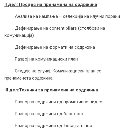
II
дел: Процес на пренамена на содржина
· Анализа на кампања – селекција на клучни пораки
· Дефинирање на content pillars (столбови на
комуникација)
· Дефинирање на формати на содржина
· Развој на комуникациски план
· Студија на случај: Комуникациски план со
пренаменета содржина
III
дел:
Техники за пренамена на содржина
· Развој на содржини од промотивно видео
· Развој на содржини од блог пост
· Развој на содржини од Instagram пост